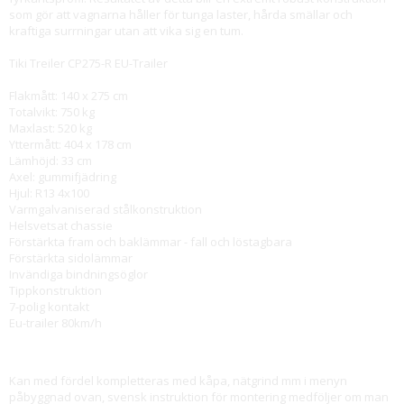
som gör att vagnarna håller för tunga laster, hårda smällar och
kraftiga surrningar utan att vika sig en tum.
Tiki Treiler CP275-R EU-Trailer
Flakmått: 140 x 275 cm
Totalvikt: 750 kg
Maxlast: 520 kg
Yttermått: 404 x 178 cm
Lämhöjd: 33 cm
Axel: gummifjädring
Hjul: R13 4x100
Varmgalvaniserad stålkonstruktion
Helsvetsat chassie
Förstärkta fram och baklämmar - fall och löstagbara
Förstärkta sidolämmar
Invändiga bindningsöglor
Tippkonstruktion
7-polig kontakt
Eu-trailer 80km/h
Kan med fördel kompletteras med kåpa, nätgrind mm i menyn
påbyggnad ovan, svensk instruktion för montering medföljer om man