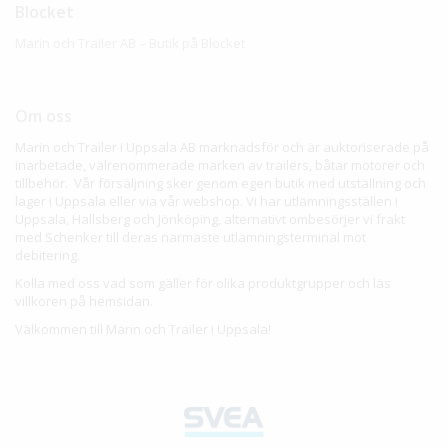
Blocket
Marin och Trailer AB – Butik på Blocket
Om oss
Marin och Trailer i Uppsala AB marknadsför och är auktoriserade på
inarbetade, välrenommerade märken av trailers, båtar motorer och
tillbehör. Vår försäljning sker genom egen butik med utställning och
lager i Uppsala eller via vår webshop. Vi har utlämningsställen i
Uppsala, Hallsberg och Jönköping, alternativt ombesörjer vi frakt
med Schenker till deras närmaste utlämningsterminal mot
debitering.
Kolla med oss vad som gäller för olika produktgrupper och läs
villkoren på hemsidan.
Välkommen till Marin och Trailer i Uppsala!