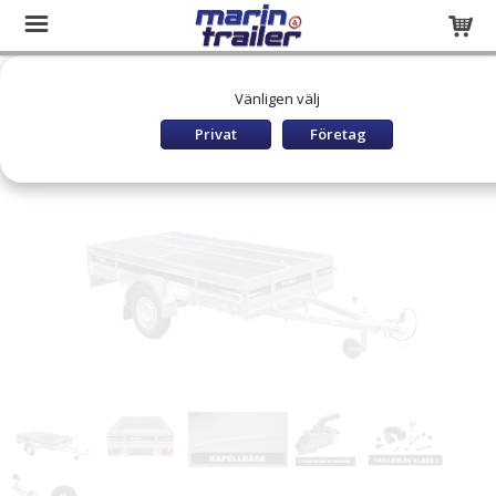
Startsida
Släpvagnar och båttrailers
SLÄP OBROMSADE
Vänligen välj
TIKI Obromsade
TIKI CP275-R PRIME
Privat
Företag