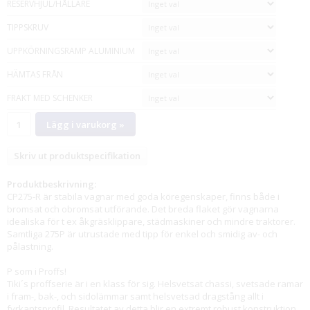
RESERVHJUL/HÅLLARE
TIPPSKRUV
UPPKÖRNINGSRAMP ALUMINIUM
HÄMTAS FRÅN
FRAKT MED SCHENKER
Lägg i varukorg »
Skriv ut produktspecifikation
Produktbeskrivning:
CP275-R är stabila vagnar med goda köregenskaper, finns både i
bromsat och obromsat utförande. Det breda flaket gör vagnarna
idealiska för t ex åkgräsklippare, städmaskiner och mindre traktorer.
Samtliga 275P är utrustade med tipp för enkel och smidig av- och
pålastning.
P som i Proffs!
Tiki´s proffserie är i en klass för sig. Helsvetsat chassi, svetsade ramar
i fram-, bak-, och sidolämmar samt helsvetsad dragstång allt i
fyrkantsprofil. Resultatet av detta blir en extremt robust konstruktion