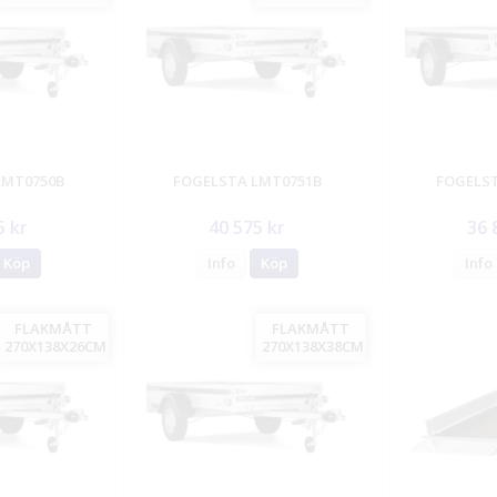
LMT0750B
FOGELSTA LMT0751B
FOGELST
5 kr
40 575 kr
36 
Köp
Info
Köp
Info
FLAKMÅTT
FLAKMÅTT
270X138X26CM
270X138X38CM