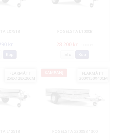
TA L0751B
FOGELSTA L1000B
290 kr
28 200 kr
33 000 kr
Köp
Info
Köp
KAMPANJ
FLAKMÅTT
FLAKMÅTT
258X128X26CM
300X150X40CM
TA L1251B
FOGELSTA 2300SB 1300