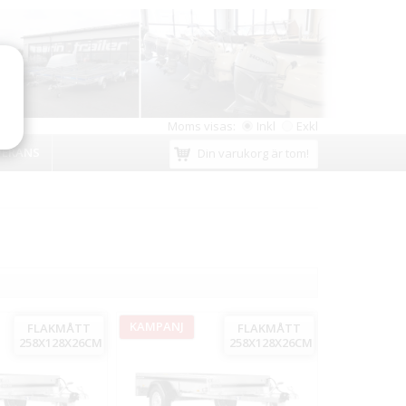
Moms visas:
Inkl
Exkl
VERANS
Din varukorg är tom!
KAMPANJ
FLAKMÅTT
FLAKMÅTT
258X128X26CM
258X128X26CM