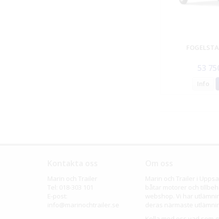
FOGELSTA
53 75
Info
Kontakta oss
Om oss
Marin och Trailer
Marin och Trailer i Upp
Tel: 018-303 101
båtar motorer och tillbeh
E-post:
webshop. Vi har utlämning
info@marinochtrailer.se
deras närmaste utlämnin
Kolla med oss vad som gä