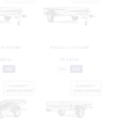
A LM1000B
FOGELSTA LMT1000B
860 kr
39 340 kr
Köp
Info
Köp
FLAKMÅTT
FLAKMÅTT
258X153X26CM
258X153X40CM