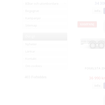
34 30
Båtar och utombordare
Info
Begagnat
Kampanjer
KAMPANJ
Sitemap
Övrigt
Nyheter
Länkar
Kontakt
Om cookies
FOGELSTA 23
36 990 k
Info