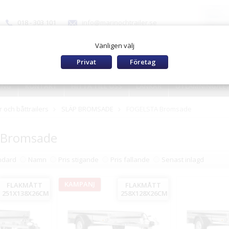
018 - 303 101
info@marinochtrailer.se
Vänligen välj
Privat
Företag
ING
KONTAKT
HITTA TILL OSS
LÄNKAR
UTLÄMNING/LE
 och båttrailers
SLÄP BROMSADE
FOGELSTA Bromsade
 Bromsade
ndard
Namn
Pris stigande
Pris fallande
Senast inlagd
KAMPANJ
FLAKMÅTT
FLAKMÅTT
251X138X26CM
258X128X26CM