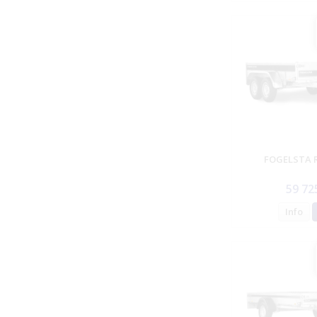
FOGELSTA 
59 72
Info