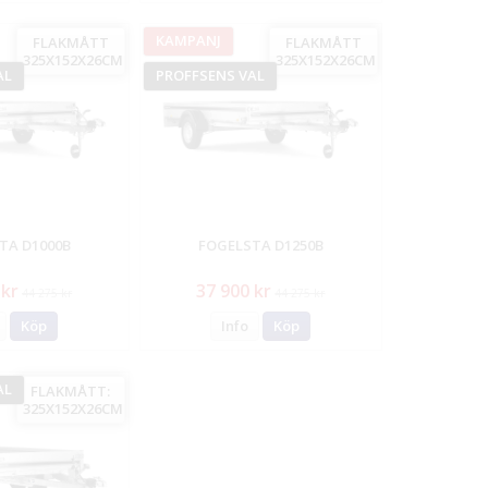
KAMPANJ
FLAKMÅTT
FLAKMÅTT
325X152X26CM
325X152X26CM
AL
PROFFSENS VAL
TA D1000B
FOGELSTA D1250B
 kr
37 900 kr
44 275 kr
44 275 kr
Köp
Info
Köp
AL
FLAKMÅTT:
325X152X26CM