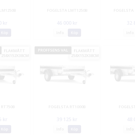
LM1250B
FOGELSTA LMT1250B
FOGELSTA 
0 kr
46 000 kr
32 
Köp
Info
Köp
Info
PROFFSENS VAL
FLAKMÅTT
FLAKMÅTT
258X152X38CM
258X152X38CM
 RT750B
FOGELSTA RT1000B
FOGELST
5 kr
39 125 kr
48 
Köp
Info
Köp
Info