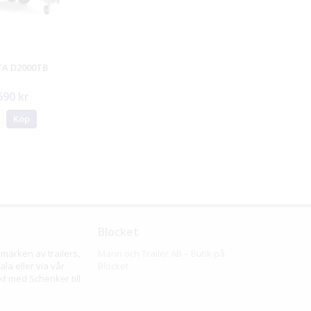
A D2000TB
690 kr
Köp
Blocket
märken av trailers,
Marin och Trailer AB – Butik på
la eller via vår
Blocket
kt med Schenker till