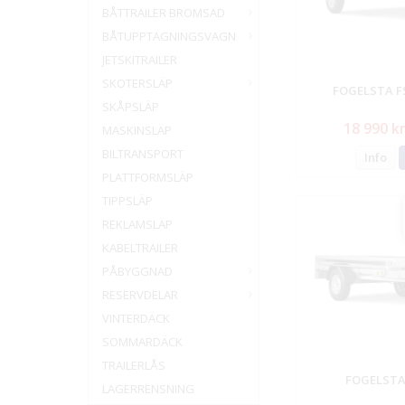
BÅTTRAILER BROMSAD
BÅTUPPTAGNINGSVAGN
JETSKITRAILER
SKOTERSLÄP
FOGELSTA F
SKÅPSLÄP
18 990 k
MASKINSLÄP
BILTRANSPORT
Info
PLATTFORMSLÄP
TIPPSLÄP
REKLAMSLÄP
KABELTRAILER
PÅBYGGNAD
RESERVDELAR
VINTERDÄCK
SOMMARDÄCK
TRAILERLÅS
FOGELSTA
LAGERRENSNING