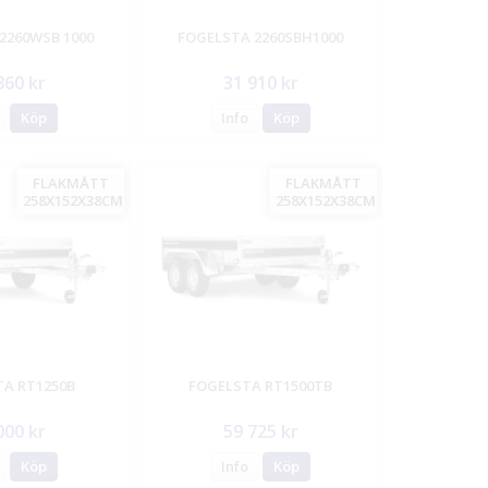
2260WSB 1000
FOGELSTA 2260SBH1000
860 kr
31 910 kr
Köp
Info
Köp
FLAKMÅTT
FLAKMÅTT
258X152X38CM
258X152X38CM
A RT1250B
FOGELSTA RT1500TB
000 kr
59 725 kr
Köp
Info
Köp