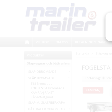
VILLKOR
OM OSS
BETALNING/FINANSIER
Startsida
Släpvagnar
Produkter
Släpvagnar och båttrailers
FOGELSTA
SLÄP OBROMSADE
SLÄP BROMSADE
Sortering:
Sta
TIKI Bromsade
FOGELSTA Bromsade
KAMPANJ
KAMPANJPAKET
Kåpa/Nätgrind
SLÄP M. GLASFIBERKÅPA
BÅTTRAILER OBROMSAD