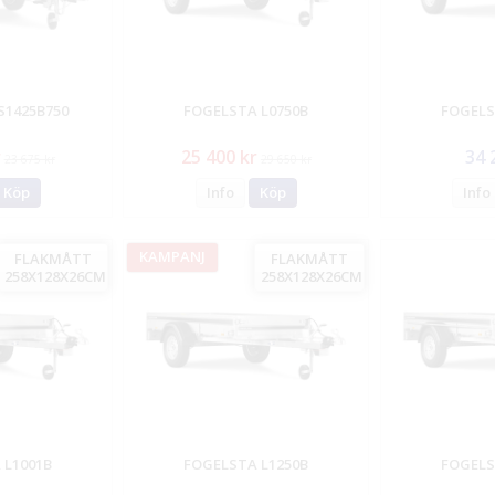
S1425B750
FOGELSTA L0750B
FOGELS
r
25 400 kr
34 
23 675 kr
29 650 kr
Köp
Info
Köp
Info
KAMPANJ
FLAKMÅTT
FLAKMÅTT
258X128X26CM
258X128X26CM
 L1001B
FOGELSTA L1250B
FOGELS