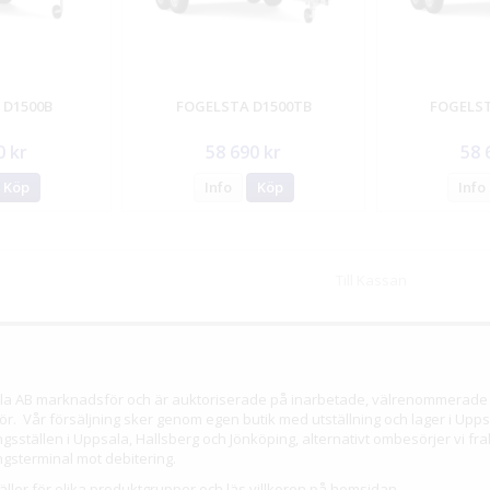
 D1500B
FOGELSTA D1500TB
FOGELST
0 kr
58 690 kr
58 
Köp
Info
Köp
Info
Till Kassan
sala AB marknadsför och är auktoriserade på inarbetade, välrenommerade 
ör. Vår försäljning sker genom egen butik med utställning och lager i Uppsa
sställen i Uppsala, Hallsberg och Jönköping, alternativt ombesörjer vi fra
gsterminal mot debitering.
ller för olika produktgrupper och läs villkoren på hemsidan.