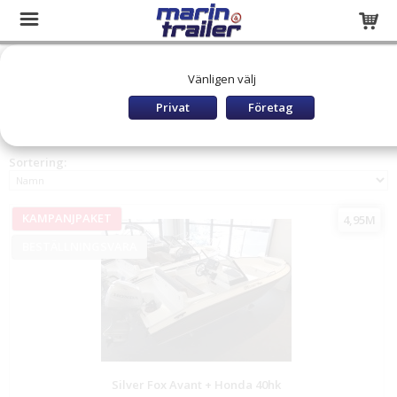
Startsida
Båtar och utombordare
SILVER Båtar
Vänligen välj
KAMPANJPAKET MED MOTOR
Privat
Företag
KAMPANJPAKET MED MOTOR
Sortering:
KAMPANJPAKET
4,95M
BESTÄLLNINGSVARA
Silver Fox Avant + Honda 40hk