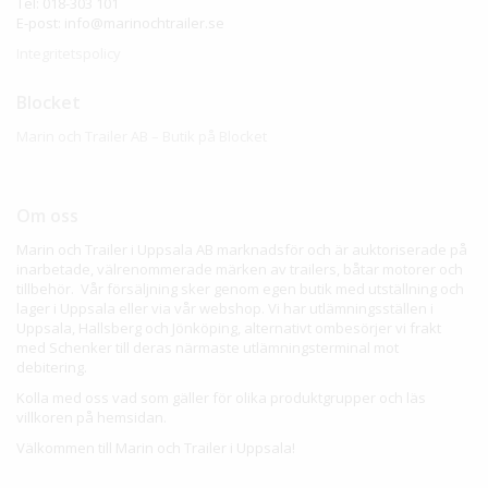
Tel: 018-303 101
E-post: info@marinochtrailer.se
Integritetspolicy
Blocket
Marin och Trailer AB – Butik på Blocket
Om oss
Marin och Trailer i Uppsala AB marknadsför och är auktoriserade på
inarbetade, välrenommerade märken av trailers, båtar motorer och
tillbehör. Vår försäljning sker genom egen butik med utställning och
lager i Uppsala eller via vår webshop. Vi har utlämningsställen i
Uppsala, Hallsberg och Jönköping, alternativt ombesörjer vi frakt
med Schenker till deras närmaste utlämningsterminal mot
debitering.
Kolla med oss vad som gäller för olika produktgrupper och läs
villkoren på hemsidan.
Välkommen till Marin och Trailer i Uppsala!