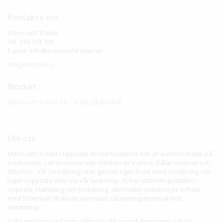
Kontakta oss
Marin och Trailer
Tel: 018-303 101
E-post: info@marinochtrailer.se
Integritetspolicy
Blocket
Marin och Trailer AB – Butik på Blocket
Om oss
Marin och Trailer i Uppsala AB marknadsför och är auktoriserade på
inarbetade, välrenommerade märken av trailers, båtar motorer och
tillbehör. Vår försäljning sker genom egen butik med utställning och
lager i Uppsala eller via vår webshop. Vi har utlämningsställen i
Uppsala, Hallsberg och Jönköping, alternativt ombesörjer vi frakt
med Schenker till deras närmaste utlämningsterminal mot
debitering.
Kolla med oss vad som gäller för olika produktgrupper och läs