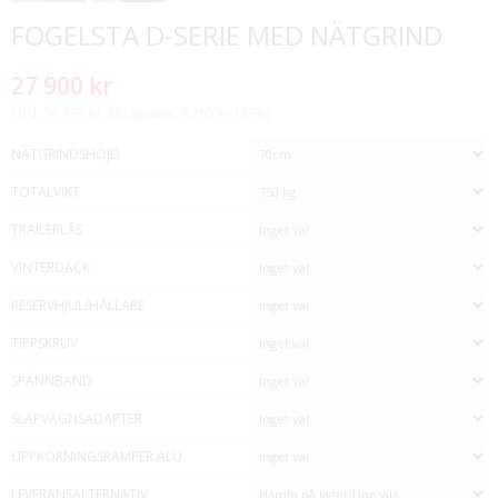
FOGELSTA D-SERIE MED NÄTGRIND
27 900 kr
Ord. 36 195 kr. Du sparar 8 295 kr (23%)
NÄTGRINDSHÖJD
TOTALVIKT
TRAILERLÅS
VINTERDÄCK
RESERVHJUL/HÅLLARE
TIPPSKRUV
SPÄNNBAND
SLÄPVAGNSADAPTER
UPPKÖRNINGSRAMPER ALU
LEVERANSALTERNATIV