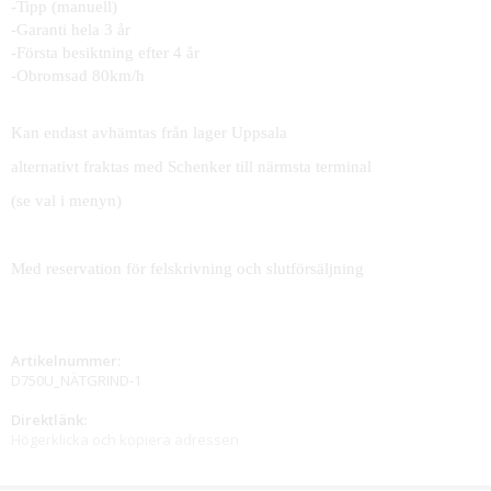
-Tipp (manuell)
-Garanti hela 3 år
-Första besiktning efter 4 år
-Obromsad 80km/h
Kan endast avhämtas från lager Uppsala
alternativt fraktas med Schenker till närmsta terminal
(se val i menyn)
Med reservation för felskrivning och slutförsäljning
Artikelnummer:
D750U_NÄTGRIND-1
Direktlänk:
Högerklicka och kopiera adressen