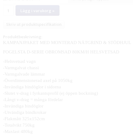
Lägg i varukorg »
Skriv ut produktspecifikation
Produktbeskrivning:
KAMPANJPAKET MED MONTERAD NÄTGRIND & STÖDHJUL
FOGELSTA D-SERIE OBROMSAD 80KM/H HELSVETSAD
-Helsvetsad vagn
-Varmgalvat chassi
-Varmgalvade lämmar
-Överdimensionerad axel på 1050kg
-Invändiga bindöglor i sidorna
-Slutet v-drag i fyrkantsprofil (ej öppen bockning)
-Långt v-drag = många fördelar
-Invändiga bindöglor
-Utvändiga bindkrokar
-Flakmått 325x152cm
-Totalvikt 750kg
-Maxlast 480kg