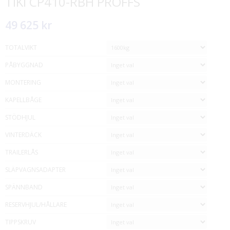
TIKI CP410-RBH PROFFS
49 625 kr
TOTALVIKT
PÅBYGGNAD
MONTERING
KAPELLBÅGE
STÖDHJUL
VINTERDÄCK
TRAILERLÅS
SLÄPVAGNSADAPTER
SPÄNNBAND
RESERVHJUL/HÅLLARE
TIPPSKRUV