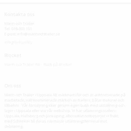
Kontakta oss
Marin och Trailer
Tel: 018-303 101
E-post: info@marinochtrailer.se
Integritetspolicy
Blocket
Marin och Trailer AB – Butik på Blocket
Om oss
Marin och Trailer i Uppsala AB marknadsför och är auktoriserade på
inarbetade, välrenommerade märken av trailers, båtar motorer och
tillbehör. Vår försäljning sker genom egen butik med utställning och
lager i Uppsala eller via vår webshop. Vi har utlämningsställen i
Uppsala, Hallsberg och Jönköping, alternativt ombesörjer vi frakt
med Schenker till deras närmaste utlämningsterminal mot
debitering.