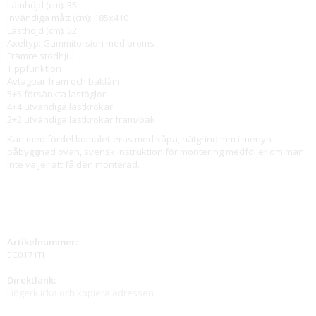
Lämhöjd (cm): 35
Invändiga mått (cm): 185x410
Lasthöjd (cm): 52
Axeltyp: Gummitorsion med broms
Främre stödhjul
Tippfunktion
Avtagbar fram och bakläm
5+5 försänkta lastöglor
4+4 utvändiga lastkrokar
2+2 utvändiga lastkrokar fram/bak
Kan med fördel kompletteras med kåpa, nätgrind mm i menyn
påbyggnad ovan, svensk instruktion för montering medföljer om man
inte väljer att få den monterad.
Artikelnummer:
EC0171TI
Direktlänk:
Högerklicka och kopiera adressen