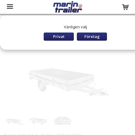
Startsida
Släpvagnar och båttrailers
SLÄP BROMSADE
Vänligen välj
TIKI Bromsade
TIKI CP410-RBH PROFFS
Privat
Företag