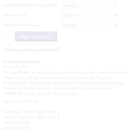
UPPKÖRNINGSRAMP ALUMINIUM
HÄMTAS FRÅN
FRAKT MED SCHENKER
Lägg i varukorg »
Skriv ut produktspecifikation
Produktbeskrivning:
P som i Proffs!
Tiki´s proffserie är i en klass för sig. Helsvetsat chassi, svetsade ramar
i fram-, bak-, och sidolämmar samt helsvetsad dragstång allt i
fyrkantsprofil. Resultatet av detta blir en extremt robust konstruktion
som gör att vagnarna håller för tunga laster, hårda smällar och
kraftiga surrningar utan att vika sig en tum.
Tiki Treiler CP410-RB
Totalvikter: 1200 / 1400 / 1600 kg
Lastvikt ovan 730 / 930 / 1130 kg
Bredd (cm): 229
Längd (cm): 557