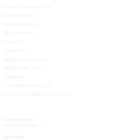
Lämmar: Varmgalvat stål
Fällbar bakläm: Ja
Fällbar framläm: Ja
Tipp: Förberedd
Bromsar: Ja
Antal axlar: 1
Hjultyp: 155Rx13 5-bult
Adapterkabel: 13-pol
Stödhjul: Ja
Utvändiga bindkrokar: 15
Dragstång: Varmgalvad fyrkantprofil
Artikelnummer:
FOGELSTA D1000B -1-K
Direktlänk: