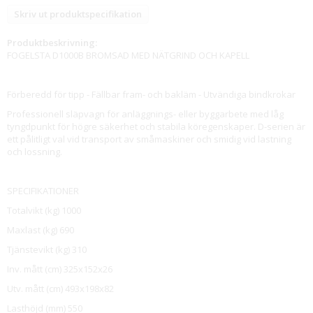
Skriv ut produktspecifikation
Produktbeskrivning:
FOGELSTA D1000B BROMSAD MED NÄTGRIND OCH KAPELL
Förberedd för tipp - Fällbar fram- och bakläm - Utvändiga bindkrokar
Professionell släpvagn för anläggnings- eller byggarbete med låg
tyngdpunkt för högre säkerhet och stabila köregenskaper. D-serien är
ett pålitligt val vid transport av småmaskiner och smidig vid lastning
och lossning.
SPECIFIKATIONER
Totalvikt (kg) 1000
Maxlast (kg) 690
Tjänstevikt (kg) 310
Inv. mått (cm) 325x152x26
Utv. mått (cm) 493x198x82
Lasthöjd (mm) 550