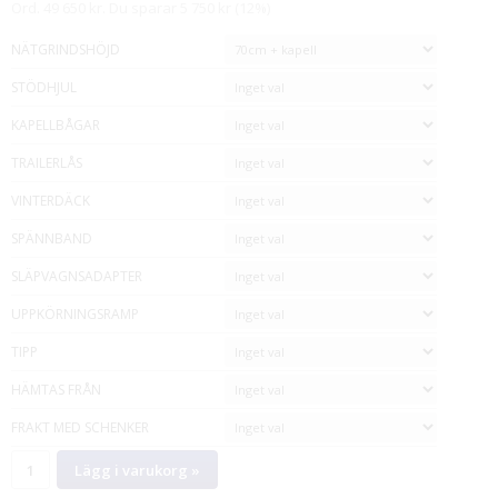
Ord. 49 650 kr. Du sparar 5 750 kr (12%)
NÄTGRINDSHÖJD
STÖDHJUL
KAPELLBÅGAR
TRAILERLÅS
VINTERDÄCK
SPÄNNBAND
SLÄPVAGNSADAPTER
UPPKÖRNINGSRAMP
TIPP
HÄMTAS FRÅN
FRAKT MED SCHENKER
Lägg i varukorg »