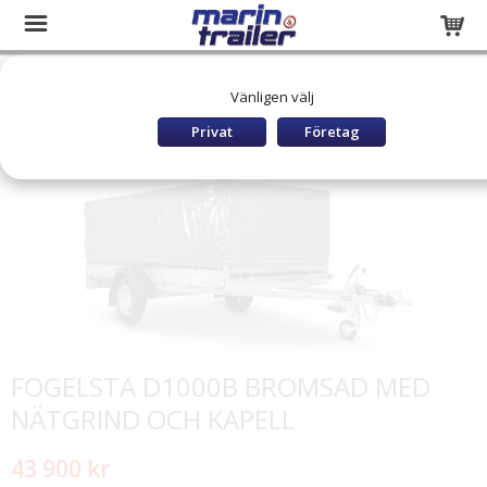
Startsida
Släpvagnar och båttrailers
SLÄP BROMSADE
Vänligen välj
KAMPANJPAKET Kåpa/Nätgrind
FOGELSTA D1000B BROMSAD MED NÄTGRIND OCH KAPELL
Privat
Företag
FOGELSTA D1000B BROMSAD MED
NÄTGRIND OCH KAPELL
43 900 kr