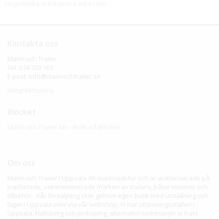
Högerklicka och kopiera adressen
Kontakta oss
Marin och Trailer
Tel: 018-303 101
E-post: info@marinochtrailer.se
Integritetspolicy
Blocket
Marin och Trailer AB – Butik på Blocket
Om oss
Marin och Trailer i Uppsala AB marknadsför och är auktoriserade på
inarbetade, välrenommerade märken av trailers, båtar motorer och
tillbehör. Vår försäljning sker genom egen butik med utställning och
lager i Uppsala eller via vår webshop. Vi har utlämningsställen i
Uppsala, Hallsberg och Jönköping, alternativt ombesörjer vi frakt