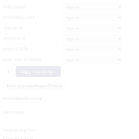
PÅBYGGNAD
MONTERING KÅPA
TRAILERLÅS
VINTERDÄCK
HÄMTAS FRÅN
FRAKT MED SCHENKER
Lägg i varukorg »
Skriv ut produktspecifikation
Produktbeskrivning:
TIKI CP390-L
Totalvikt (kg)750*
Egenvikt (kg)373