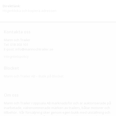
Direktlänk:
Högerklicka och kopiera adressen
Kontakta oss
Marin och Trailer
Tel: 018-303 101
E-post: info@marinochtrailer.se
Integritetspolicy
Blocket
Marin och Trailer AB – Butik på Blocket
Om oss
Marin och Trailer i Uppsala AB marknadsför och är auktoriserade på
inarbetade, välrenommerade märken av trailers, båtar motorer och
tillbehör. Vår försäljning sker genom egen butik med utställning och