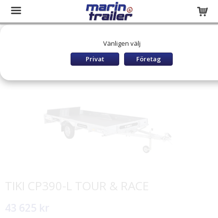
Startsida
Släpvagnar och båttrailers
SKOTERSLÄP
Vänligen välj
TIKI Skotersläp
TIKI CP390-L TOUR & RACE
Privat
Företag
TIKI CP390-L TOUR & RACE
43 625 kr