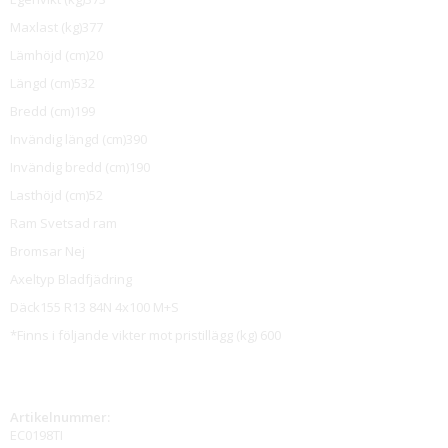
Maxlast (kg)377
Lämhöjd (cm)20
Längd (cm)532
Bredd (cm)199
Invändig längd (cm)390
Invändig bredd (cm)190
Lasthöjd (cm)52
Ram Svetsad ram
Bromsar Nej
Axeltyp Bladfjädring
Däck155 R13 84N 4x100 M+S
*Finns i följande vikter mot pristillägg (kg) 600
Artikelnummer:
EC0198TI