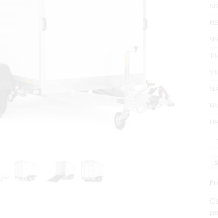
ST
RE
SP
TR
VI
SL
HÄ
FR
S
Pr
Ca
pr