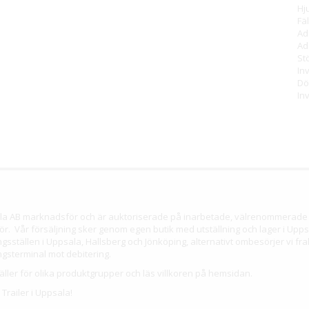
Hj
Fä
Ad
Ad
St
In
Dö
In
sala AB marknadsför och är auktoriserade på inarbetade, välrenommerade 
ör. Vår försäljning sker genom egen butik med utställning och lager i Uppsa
sställen i Uppsala, Hallsberg och Jönköping, alternativt ombesörjer vi fra
gsterminal mot debitering.
ller för olika produktgrupper och läs villkoren på hemsidan.
Trailer i Uppsala!