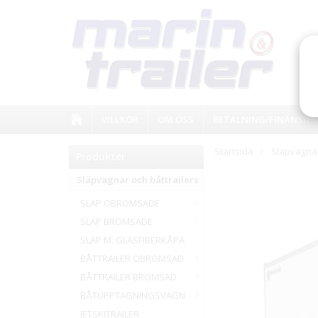
VILLKOR
OM OSS
BETALNING/FINANSIER
Startsida
Släpvagnar
Produkter
Släpvagnar och båttrailers
SLÄP OBROMSADE
SLÄP BROMSADE
SLÄP M. GLASFIBERKÅPA
BÅTTRAILER OBROMSAD
BÅTTRAILER BROMSAD
BÅTUPPTAGNINGSVAGN
JETSKITRAILER