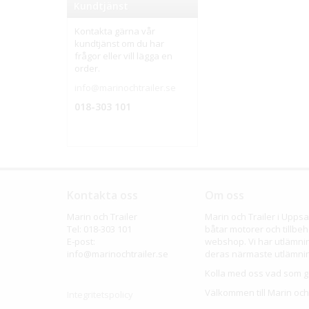
Kundtjänst
Kontakta gärna vår
kundtjänst om du har
frågor eller vill lägga en
order.
info@marinochtrailer.se
018-303 101
Kontakta oss
Om oss
Marin och Trailer
Marin och Trailer i Upp
Tel: 018-303 101
båtar motorer och tillbeh
E-post:
webshop. Vi har utlämning
info@marinochtrailer.se
deras närmaste utlämnin
Kolla med oss vad som gä
Välkommen till Marin och 
Integritetspolicy