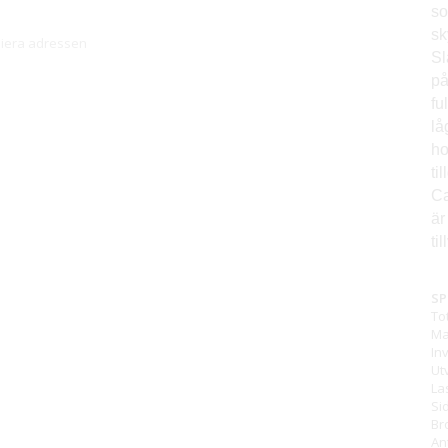
so
sk
piera adressen
Sl
på
fu
lå
ho
ti
Ca
är
ti
SP
Tot
Ma
In
Ut
La
Si
Br
An