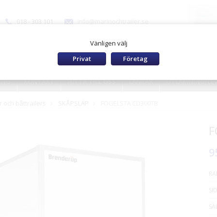
018 - 303 101
info@marinochtrailer.se
Vänligen välj
Privat
Företag
ING
KONTAKT
HITTA TILL OSS
LÄNKAR
UTLÄMNING/LE
 och båttrailers
SKÅPSLÄP
FOGELSTA CD300TB
F
9
RA
SI
SÄ