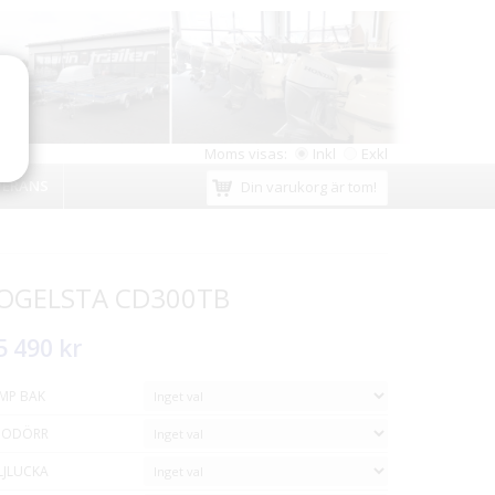
Moms visas:
Inkl
Exkl
VERANS
Din varukorg är tom!
OGELSTA CD300TB
5 490 kr
MP BAK
DODÖRR
LJLUCKA