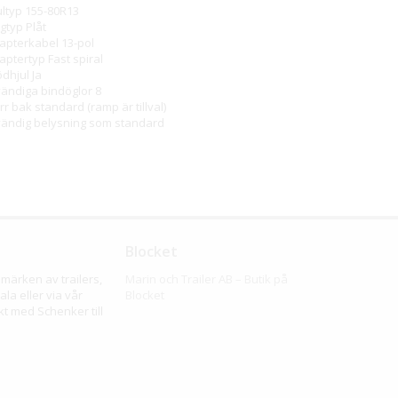
ultyp
155-80R13
lgtyp
Plåt
apterkabel
13-pol
aptertyp Fast spiral
ödhjul
Ja
vändiga bindöglor
 8
rr bak standard (ramp är tillval)
vändig belysning som standard
Blocket
märken av trailers,
Marin och Trailer AB – Butik på
la eller via vår
Blocket
kt med Schenker till