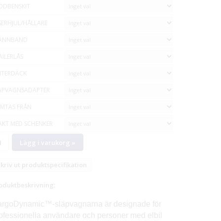
ÖDBENSKIT
SERHJUL/HÅLLARE
ÄNNBAND
AILERLÅS
NTERDÄCK
ÄPVAGNSADAPTER
MTAS FRÅN
AKT MED SCHENKER
Lägg i varukorg »
kriv ut produktspecifikation
oduktbeskrivning:
rgoDynamic™-släpvagnarna är designade för
ofessionella användare och personer med elbil