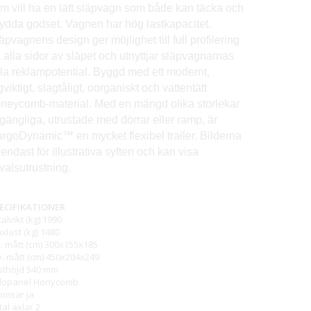
m vill ha en lätt släpvagn som både kan täcka och
ydda godset. Vagnen har hög lastkapacitet.
äpvagnens design ger möjlighet till full profilering
 alla sidor av släpet och utnyttjar släpvagnarnas
lla reklampotential. Byggd med ett modernt,
gviktigt, slagtåligt, oorganiskt och vattentätt
neycomb-material. Med en mängd olika storlekar
llgängliga, utrustade med dörrar eller ramp, är
rgoDynamic™ en mycket flexibel trailer. Bilderna
 endast för illustrativa syften och kan visa
llvalsutrustning.
ECIFIKATIONER
alvikt (kg) 1990
xlast (kg) 1480
v. mått (cm) 300x155x185
v. mått (cm) 450x204x249
sthöjd
 540
mm
dopanel
 Honycomb
omsar
 ja
tal axlar
 2