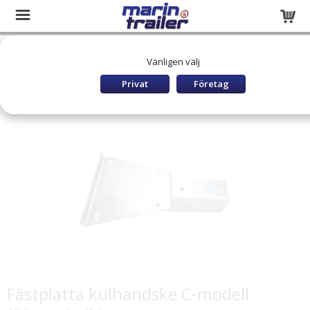
Startsida
Släpvagnar och båttrailers
RESERVDELAR
Vänligen välj
TIKI Reservdelar
Reservdelar Dragstänger
Fästplatta kulhandske C-modell (60mm balk)
Privat
Företag
Fästplatta kulhandske C-modell