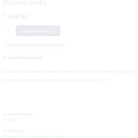
(60mm balk)
1 248 kr
Lägg i varukorg »
Skriv ut produktspecifikation
Produktbeskrivning:
Fästplatta kulhandske C-modell 60mm balk (bult och distanser ingår ej)
Ersätter fästplatta för äldre tiki t.ex. C250, C265 och C275
Artikelnummer:
415097
Direktlänk:
Högerklicka och kopiera adressen