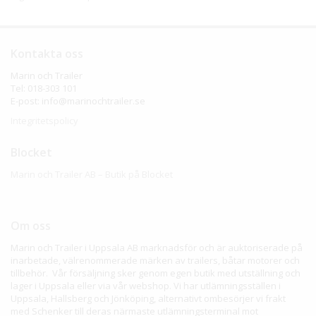
Kontakta oss
Marin och Trailer
Tel: 018-303 101
E-post: info@marinochtrailer.se
Integritetspolicy
Blocket
Marin och Trailer AB – Butik på Blocket
Om oss
Marin och Trailer i Uppsala AB marknadsför och är auktoriserade på
inarbetade, välrenommerade märken av trailers, båtar motorer och
tillbehör. Vår försäljning sker genom egen butik med utställning och
lager i Uppsala eller via vår webshop. Vi har utlämningsställen i
Uppsala, Hallsberg och Jönköping, alternativt ombesörjer vi frakt
med Schenker till deras närmaste utlämningsterminal mot