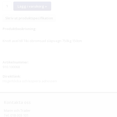
Lägg i varukorg »
Skriv ut produktspecifikation
Produktbeskrivning:
Knott axel till Tiki obromsad släpvagn 750kg 150cm
Artikelnummer:
910.100068
Direktlänk:
Högerklicka och kopiera adressen
Kontakta oss
Marin och Trailer
Tel: 018-303 101