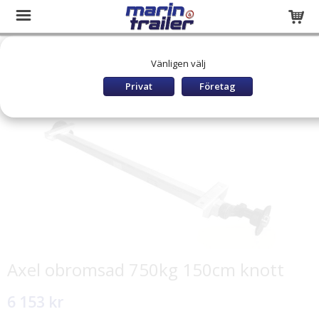
Startsida
Släpvagnar och båttrailers
RESERVDELAR
Vänligen välj
TIKI Reservdelar
Reservdelar Chassie Släp
Axel obromsad 750kg 150cm knott
Privat
Företag
Axel obromsad 750kg 150cm knott
6 153 kr