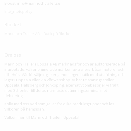
E-post: info@marinochtrailer.se
Integritetspolicy
Blocket
Marin och Trailer AB – Butik på Blocket
Om oss
Marin och Trailer i Uppsala AB marknadsför och är auktoriserade på
inarbetade, välrenommerade märken av trailers, båtar motorer och
tillbehör. Vår försäljning sker genom egen butik med utställning och
lager i Uppsala eller via vår webshop. Vi har utlämningsställen i
Uppsala, Hallsberg och Jönköping, alternativt ombesörjer vi frakt
med Schenker till deras närmaste utlämningsterminal mot
debitering.
Kolla med oss vad som gäller för olika produktgrupper och läs
villkoren på hemsidan.
Välkommen till Marin och Trailer i Uppsala!