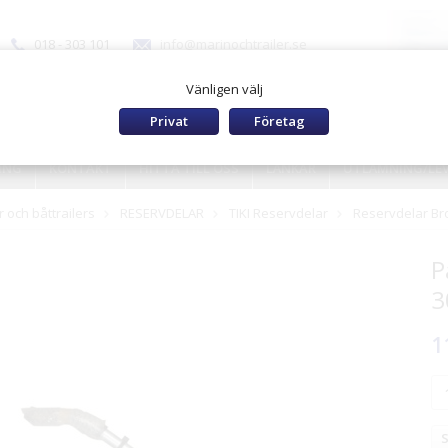
018 - 303 101
info@marinochtrailer.se
Vänligen välj
Privat
Företag
ING
KONTAKT
HITTA TILL OSS
LÄNKAR
UTLÄMNING/LE
 och båttrailers
RESERVDELAR
TIKI Reservdelar
Reservdelar Br
P
3
1
S