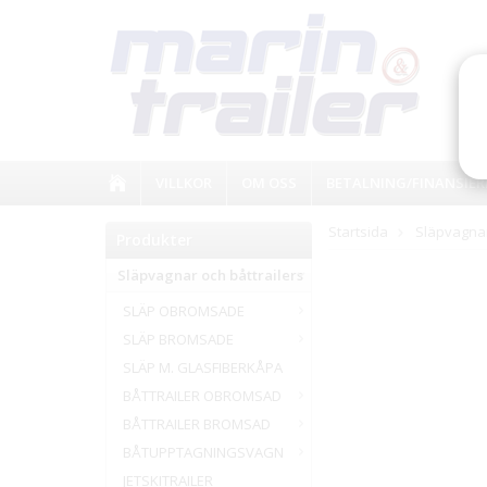
VILLKOR
OM OSS
BETALNING/FINANSIER
Startsida
Släpvagnar
Produkter
Släpvagnar och båttrailers
SLÄP OBROMSADE
SLÄP BROMSADE
SLÄP M. GLASFIBERKÅPA
BÅTTRAILER OBROMSAD
BÅTTRAILER BROMSAD
BÅTUPPTAGNINGSVAGN
JETSKITRAILER