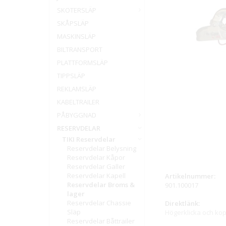
SKOTERSLÄP
SKÅPSLÄP
MASKINSLÄP
BILTRANSPORT
PLATTFORMSLÄP
TIPPSLÄP
REKLAMSLÄP
KABELTRAILER
PÅBYGGNAD
RESERVDELAR
TIKI Reservdelar
Reservdelar Belysning
Reservdelar Kåpor
Reservdelar Galler
Reservdelar Kapell
Artikelnummer:
Reservdelar Broms &
901.100017
lager
Reservdelar Chassie
Direktlänk:
Släp
Högerklicka och ko
Reservdelar Båttrailer