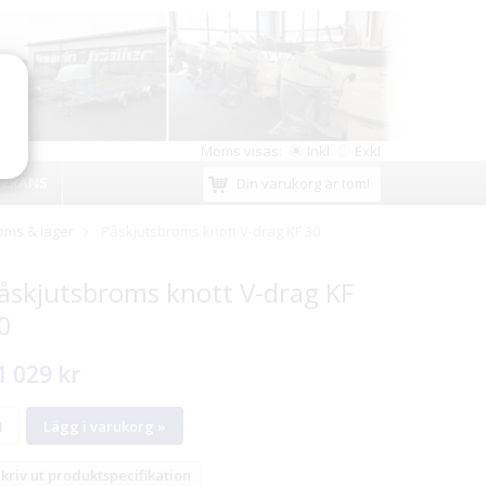
Moms visas:
Inkl
Exkl
VERANS
Din varukorg är tom!
oms & lager
Påskjutsbroms knott V-drag KF 30
åskjutsbroms knott V-drag KF
0
1 029 kr
Lägg i varukorg »
kriv ut produktspecifikation