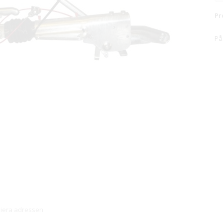
Pr
På
piera adressen