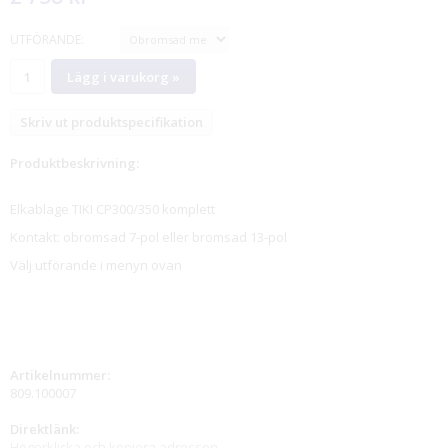
UTFÖRANDE:
Lägg i varukorg »
Skriv ut produktspecifikation
Produktbeskrivning:
Elkablage TIKI CP300/350 komplett
Kontakt: obromsad 7-pol eller bromsad 13-pol
Välj utförande i menyn ovan
Artikelnummer:
809.100007
Direktlänk:
Högerklicka och kopiera adressen