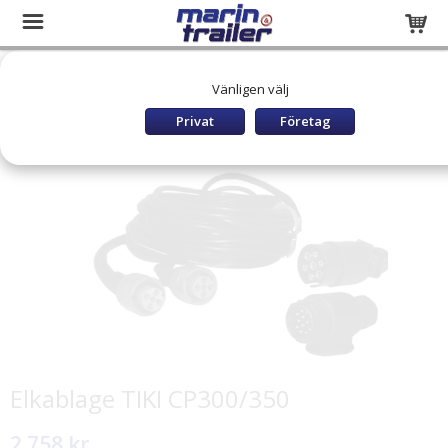
Startsida
Släpvagnar och båttrailers
RESERVDELAR
Vänligen välj
TIKI Reservdelar
Reservdelar Belysning
Elkablage TIKI CP300/350
Privat
Företag
Elkablage TIKI CP300/350
2 758 kr