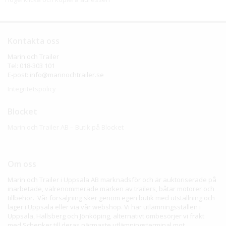
Kontakta oss
Marin och Trailer
Tel: 018-303 101
E-post: info@marinochtrailer.se
Integritetspolicy
Blocket
Marin och Trailer AB – Butik på Blocket
Om oss
Marin och Trailer i Uppsala AB marknadsför och är auktoriserade på
inarbetade, välrenommerade märken av trailers, båtar motorer och
tillbehör. Vår försäljning sker genom egen butik med utställning och
lager i Uppsala eller via vår webshop. Vi har utlämningsställen i
Uppsala, Hallsberg och Jönköping, alternativt ombesörjer vi frakt
med Schenker till deras närmaste utlämningsterminal mot