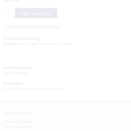
Lägg i varukorg »
Skriv ut produktspecifikation
Produktbeskrivning:
Breddmarkör höger/vänster på snabel
Artikelnummer:
503053.503063
Direktlänk:
Högerklicka och kopiera adressen
Kontakta oss
Marin och Trailer
Tel: 018-303 101