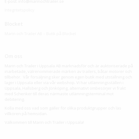
E-post: info@marinochtrailer.se
Integritetspolicy
Blocket
Marin och Trailer AB – Butik på Blocket
Om oss
Marin och Trailer i Uppsala AB marknadsför och är auktoriserade på
inarbetade, välrenommerade märken av trailers, båtar motorer och
tillbehör. Vår försäljning sker genom egen butik med utställning och
lager i Uppsala eller via vår webshop. Vi har utlämningsställen i
Uppsala, Hallsberg och Jönköping, alternativt ombesörjer vi frakt
med Schenker till deras närmaste utlämningsterminal mot
debitering.
Kolla med oss vad som gäller för olika produktgrupper och läs
villkoren på hemsidan.
Välkommen till Marin och Trailer i Uppsala!