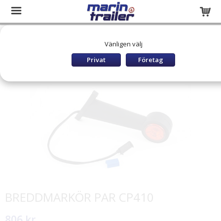
Startsida
Släpvagnar och båttrailers
RESERVDELAR
Vänligen välj
TIKI Reservdelar
Reservdelar Belysning
BREDDMARKÖR PAR CP410
Privat
Företag
BREDDMARKÖR PAR CP410
806 kr