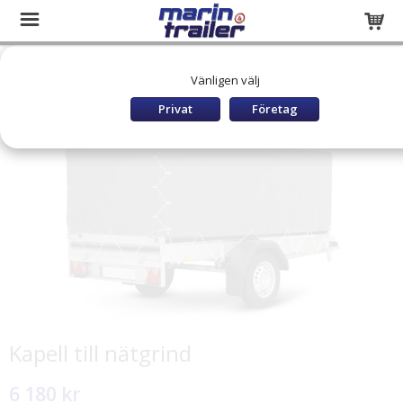
Startsida
Släpvagnar och båttrailers
PÅBYGGNAD
Vänligen välj
FOGELSTA Påbyggnad
Kapell till nätgrind
Privat
Företag
Kapell till nätgrind
6 180 kr