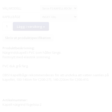
VÄLJ MODELL:
KAPELLBÅGE
Lägg i varukorg »
Skriv ut produktspecifikation
Produktbeskrivning:
Nätgrindskapell i PVC som håller länge.
Formsytt med elastisk snörning.
PVC duk grå färg.
OBS! Kapellbåge rekommenderas för att undvika att vatten samlas på
kapellet, 100-140cm för C200-275, 140-220cm för C300-410.
Artikelnummer:
Kapell nätgrind fogelsta-2