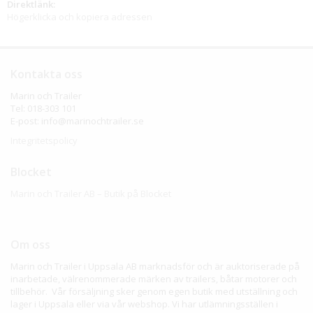
Direktlänk:
Högerklicka och kopiera adressen
Kontakta oss
Marin och Trailer
Tel: 018-303 101
E-post: info@marinochtrailer.se
Integritetspolicy
Blocket
Marin och Trailer AB – Butik på Blocket
Om oss
Marin och Trailer i Uppsala AB marknadsför och är auktoriserade på
inarbetade, välrenommerade märken av trailers, båtar motorer och
tillbehör. Vår försäljning sker genom egen butik med utställning och
lager i Uppsala eller via vår webshop. Vi har utlämningsställen i