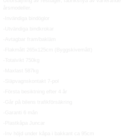
Utförsäljning av restlager, fabriksnya av varierande 
årsmodeller.
-Invändiga bindöglor 
-Utvändiga bindkrokar 
-Avtagbar fram/bakläm 
-Flakmått 265x125cm (Byggskivemått) 
-Totalvikt 750kg 
-Maxlast 587kg 
-Släpvagnskontakt 7-pol
-Första besiktning efter 4 år 
-Går på bilens trafikförsäkring 
-Garanti 6 mån
-Plastkåpa Juncar
-Inv höjd under kåpa i bakkant ca 95cm