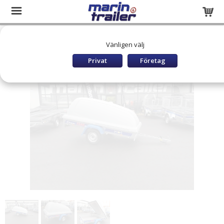
Startsida
Släpvagnar och båttrailers
LAGERRENSNING
Vänligen välj
CARAVAN 1250XL MED KÅPA
Privat
Företag