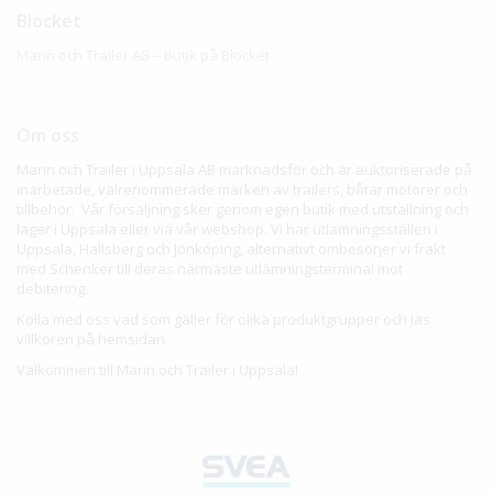
Blocket
Marin och Trailer AB – Butik på Blocket
Om oss
Marin och Trailer i Uppsala AB marknadsför och är auktoriserade på
inarbetade, välrenommerade märken av trailers, båtar motorer och
tillbehör. Vår försäljning sker genom egen butik med utställning och
lager i Uppsala eller via vår webshop. Vi har utlämningsställen i
Uppsala, Hallsberg och Jönköping, alternativt ombesörjer vi frakt
med Schenker till deras närmaste utlämningsterminal mot
debitering.
Kolla med oss vad som gäller för olika produktgrupper och läs
villkoren på hemsidan.
Välkommen till Marin och Trailer i Uppsala!