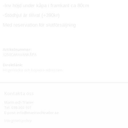
-Inv höjd under kåpa i framkant ca 80cm
-Stödhjul är tillval (+390kr)
Med reservation för slutförsäljning
Artikelnummer:
1250CARAVANKÅPA
Direktlänk:
Högerklicka och kopiera adressen
Kontakta oss
Marin och Trailer
Tel: 018-303 101
E-post: info@marinochtrailer.se
Integritetspolicy