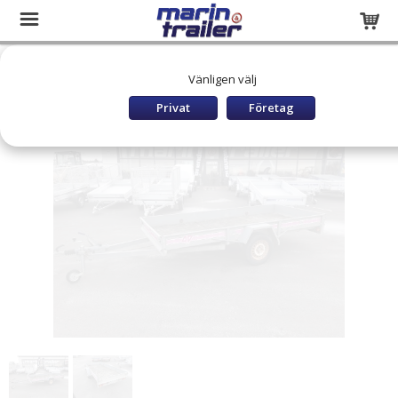
Startsida
Släpvagnar och båttrailers
LAGERRENSNING
Vänligen välj
4P 5310 BEGAGNAD
Privat
Företag