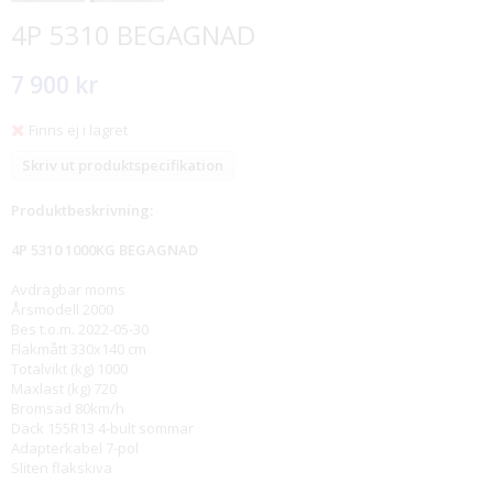
4P 5310 BEGAGNAD
7 900 kr
Finns ej i lagret
Skriv ut produktspecifikation
Produktbeskrivning:
4P 5310 1000KG BEGAGNAD
Avdragbar moms
Årsmodell 2000
Bes t.o.m. 2022-05-30
Flakmått 330x140 cm
Totalvikt (kg) 1000
Maxlast (kg) 720
Bromsad 80km/h
Däck 155R13 4-bult sommar
Adapterkabel 7-pol
Sliten flakskiva