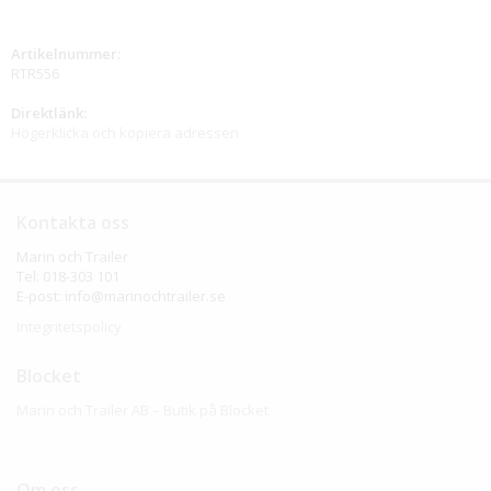
Artikelnummer:
RTR556
Direktlänk:
Högerklicka och kopiera adressen
Kontakta oss
Marin och Trailer
Tel: 018-303 101
E-post: info@marinochtrailer.se
Integritetspolicy
Blocket
Marin och Trailer AB – Butik på Blocket
Om oss