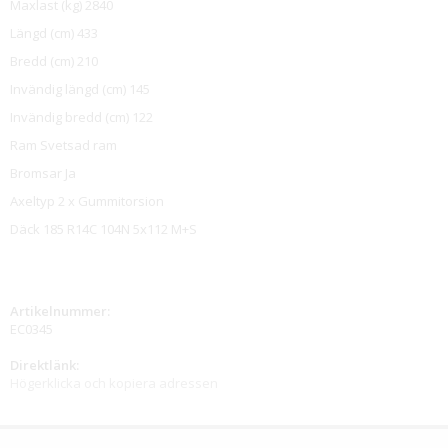
Maxlast (kg) 2840
Längd (cm) 433
Bredd (cm) 210
Invändig längd (cm) 145
Invändig bredd (cm) 122
Ram Svetsad ram
Bromsar Ja
Axeltyp 2 x Gummitorsion
Däck 185 R14C 104N 5x112 M+S
Artikelnummer:
EC0345
Direktlänk:
Högerklicka och kopiera adressen