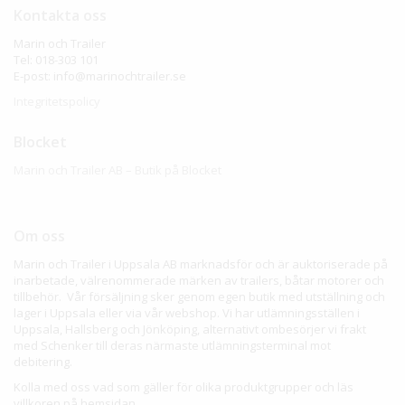
Kontakta oss
Marin och Trailer
Tel: 018-303 101
E-post: info@marinochtrailer.se
Integritetspolicy
Blocket
Marin och Trailer AB – Butik på Blocket
Om oss
Marin och Trailer i Uppsala AB marknadsför och är auktoriserade på
inarbetade, välrenommerade märken av trailers, båtar motorer och
tillbehör. Vår försäljning sker genom egen butik med utställning och
lager i Uppsala eller via vår webshop. Vi har utlämningsställen i
Uppsala, Hallsberg och Jönköping, alternativt ombesörjer vi frakt
med Schenker till deras närmaste utlämningsterminal mot
debitering.
Kolla med oss vad som gäller för olika produktgrupper och läs
villkoren på hemsidan.