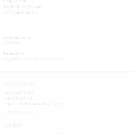
Fälgtyp: Plåt
Stödhjul: Nej (tillval)
Varmgalvat chassi
Artikelnummer:
ST180850
Direktlänk:
Högerklicka och kopiera adressen
Kontakta oss
Marin och Trailer
Tel: 018-303 101
E-post: info@marinochtrailer.se
Integritetspolicy
Blocket