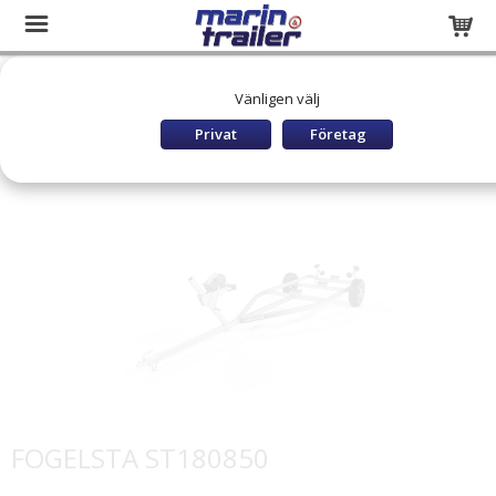
Startsida
Släpvagnar och båttrailers
Vänligen välj
BÅTUPPTAGNINGSVAGN
FOGELSTA Båtvagnar 30km/h
FOGELSTA ST180850
Privat
Företag
FOGELSTA ST180850