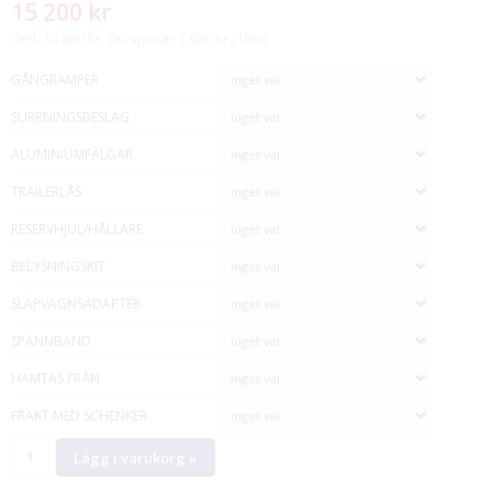
15 200 kr
Ord. 16 890 kr. Du sparar 1 690 kr (10%)
GÅNGRAMPER
SURRNINGSBESLAG
ALUMINIUMFÄLGAR
TRAILERLÅS
RESERVHJUL/HÅLLARE
BELYSNINGSKIT
SLÄPVAGNSADAPTER
SPÄNNBAND
HÄMTAS FRÅN
FRAKT MED SCHENKER
Lägg i varukorg »