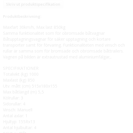
Skriv ut produktspecifikation
Produktbeskrivning:
Maxfart 30km/h, Max last 850kg
Samma funktionalitet som för obromsade båtvagnar
Båtupptagningsvagnar för säker upptagning och kortare
transporter samt för förvaring. Funktionaliteten med vinsch och
rullar är samma som för bromsade och obromsade båttrailers.
Vagnen på bilden är extrautrustad med aluminiumfälgar,.
SPECIFIKATIONER
Totalvikt (kg) 1000
Maxlast (kg) 850
Utv. mått (cm) 515x180x155
Max båtlängd (m) 5,5
Kölrullar: 3
Sidorullar: 4
Vinsch: Manuell
Antal axlar: 1
Hjultyp: 155Rx13
Antal hjulbultar: 4