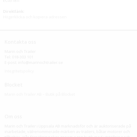
EC0518TI
Direktlänk:
Högerklicka och kopiera adressen
Kontakta oss
Marin och Trailer
Tel: 018-303 101
E-post: info@marinochtrailer.se
Integritetspolicy
Blocket
Marin och Trailer AB – Butik på Blocket
Om oss
Marin och Trailer i Uppsala AB marknadsför och är auktoriserade på
inarbetade, välrenommerade märken av trailers, båtar motorer och