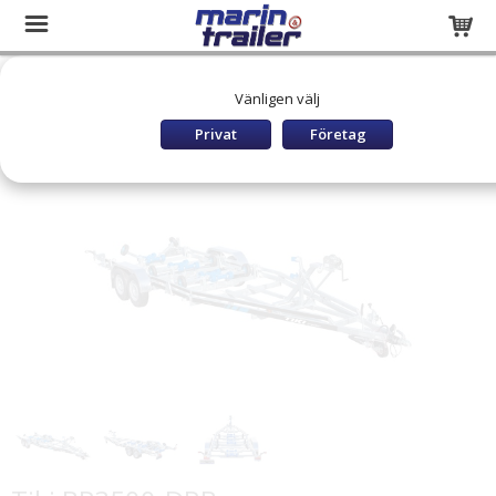
Startsida
Släpvagnar och båttrailers
BÅTTRAILER BROMSAD
Vänligen välj
TIKI Båttrailers Bromsade
Tiki BP3500-DRB
Privat
Företag