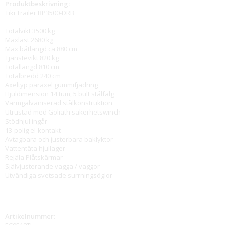
Produktbeskrivning:
Tiki Trailer BP3500-DRB
Totalvikt 3500 kg
Maxlast 2680 kg
Max båtlängd ca 880 cm
Tjänstevikt 820 kg
Totallängd 810 cm
Totalbredd 240 cm
Axeltyp paraxel gummifjädring
Hjuldimension 14 tum, 5 bult stålfälg
Varmgalvaniserad stålkonstruktion
Utrustad med Goliath säkerhetswinch
Stödhjul ingår
13-polig el-kontakt
Avtagbara och justerbara baklyktor
Vattentäta hjullager
Rejäla Plåtskärmar
Självjusterande vagga / vaggor
Utvändiga svetsade surrningsöglor
Artikelnummer: