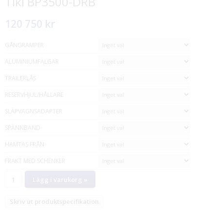
Tiki BP3500-DRB
120 750 kr
GÅNGRAMPER
ALUMINIUMFÄLGAR
TRAILERLÅS
RESERVHJUL/HÅLLARE
SLÄPVAGNSADAPTER
SPÄNNBAND
HÄMTAS FRÅN
FRAKT MED SCHENKER
Lägg i varukorg »
Skriv ut produktspecifikation