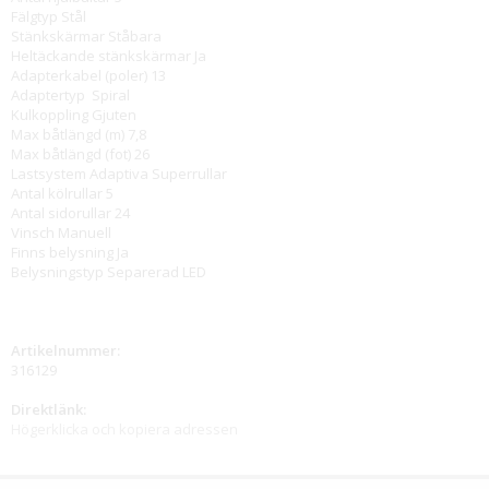
Fälgtyp
Stål
Stänkskärmar Ståbara
Heltäckande stänkskärmar Ja
Adapterkabel (poler) 13
Adaptertyp
Spiral
Kulkoppling
Gjuten
Max båtlängd (m) 7,8
Max båtlängd (fot) 26
Lastsystem
Adaptiva Superrullar
Antal kölrullar 5
Antal sidorullar 24
Vinsch Manuell
Finns belysning Ja
Belysningstyp Separerad LED
Artikelnummer:
316129
Direktlänk:
Högerklicka och kopiera adressen