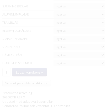
SURRNINGSBESLAG
ALUMINIUMFÄLGAR
TRAILERLÅS
RESERVHJUL/HÅLLARE
SLÄPVAGNSADAPTER
SPÄNNBAND
HÄMTAS FRÅN
FRAKT MED SCHENKER
Lägg i varukorg »
Skriv ut produktspecifikation
Produktbeskrivning:
263000TB ASR X
Utrustad med adaptiva Superrullar
Separerad, fällbar och vattentät LED belysning