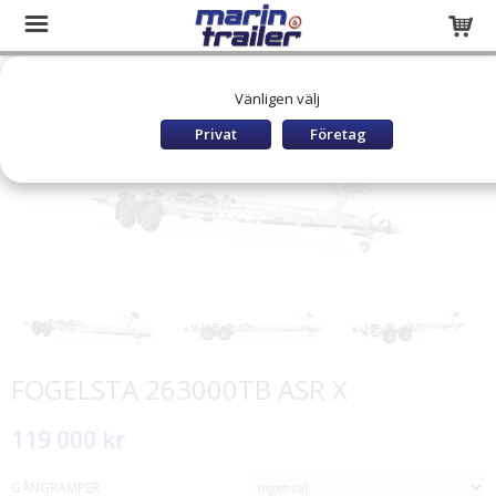
Startsida
Släpvagnar och båttrailers
BÅTTRAILER BROMSAD
Vänligen välj
FOGELSTA Båttrailers Bromsade
FOGELSTA 263000TB ASR X
Privat
Företag
FOGELSTA 263000TB ASR X
119 000 kr
GÅNGRAMPER