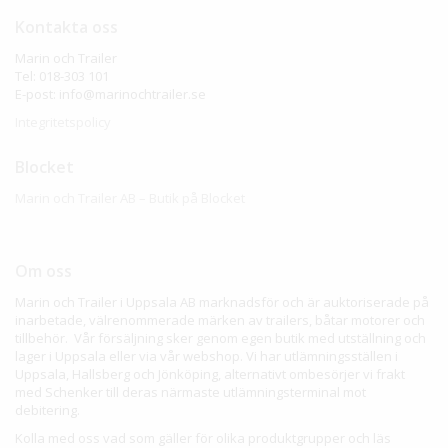
Kontakta oss
Marin och Trailer
Tel: 018-303 101
E-post: info@marinochtrailer.se
Integritetspolicy
Blocket
Marin och Trailer AB – Butik på Blocket
Om oss
Marin och Trailer i Uppsala AB marknadsför och är auktoriserade på
inarbetade, välrenommerade märken av trailers, båtar motorer och
tillbehör. Vår försäljning sker genom egen butik med utställning och
lager i Uppsala eller via vår webshop. Vi har utlämningsställen i
Uppsala, Hallsberg och Jönköping, alternativt ombesörjer vi frakt
med Schenker till deras närmaste utlämningsterminal mot
debitering.
Kolla med oss vad som gäller för olika produktgrupper och läs