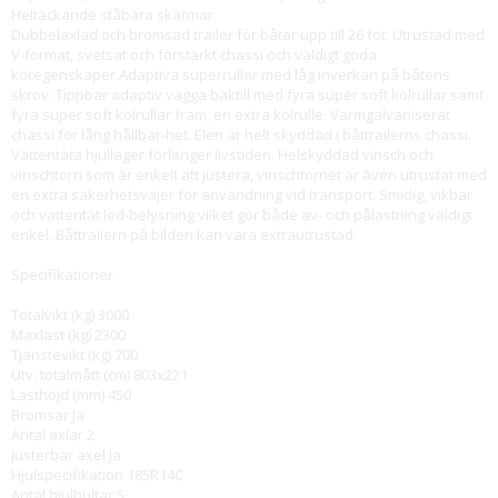
Heltäckande ståbara skärmar
Dubbelaxlad och bromsad trailer för båtar upp till 26 fot. Utrustad med
V-format, svetsat och förstärkt chassi och väldigt goda
köregenskaper.Adaptiva superrullar med låg inverkan på båtens
skrov. Tippbar adaptiv vagga baktill med fyra super soft kölrullar samt
fyra super soft kölrullar fram, en extra kölrulle. Varmgalvaniserat
chassi för lång hållbar-het. Elen är helt skyddad i båttrailerns chassi.
Vattentäta hjullager förlänger livstiden. Helskyddad vinsch och
vinschtorn som är enkelt att justera, vinschtornet är även utrustat med
en extra säkerhetsvajer för användning vid transport. Smidig, vikbar
och vattentät led-belysning vilket gör både av- och pålastning väldigt
enkel. Båttrailern på bilden kan vara extrautrustad.
Specifikationer
Totalvikt (kg) 3000
Maxlast (kg) 2300
Tjänstevikt (kg) 700
Utv. totalmått (cm) 803x221
Lasthöjd (mm) 450
Bromsar Ja
Antal axlar 2
Justerbar axel Ja
Hjulspecifikation 185R14C
Antal hjulbultar
5