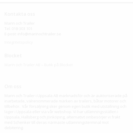
Kontakta oss
Marin och Trailer
Tel: 018-303 101
E-post: info@marinochtrailer.se
Integritetspolicy
Blocket
Marin och Trailer AB – Butik på Blocket
Om oss
Marin och Trailer i Uppsala AB marknadsför och är auktoriserade på
inarbetade, välrenommerade märken av trailers, båtar motorer och
tillbehör. Vår försäljning sker genom egen butik med utställning och
lager i Uppsala eller via vår webshop. Vi har utlämningsställen i
Uppsala, Hallsberg och Jönköping, alternativt ombesörjer vi frakt
med Schenker till deras närmaste utlämningsterminal mot
debitering.