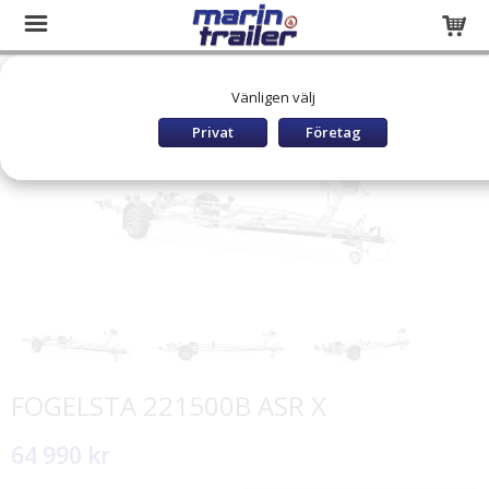
Startsida
Släpvagnar och båttrailers
BÅTTRAILER BROMSAD
Vänligen välj
FOGELSTA Båttrailers Bromsade
FOGELSTA 221500B ASR X
Privat
Företag
FOGELSTA 221500B ASR X
64 990 kr