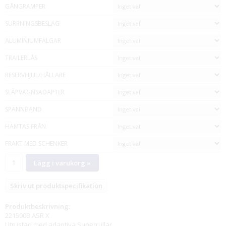
GÅNGRAMPER
SURRNINGSBESLAG
ALUMINIUMFÄLGAR
TRAILERLÅS
RESERVHJUL/HÅLLARE
SLÄPVAGNSADAPTER
SPÄNNBAND
HÄMTAS FRÅN
FRAKT MED SCHENKER
Lägg i varukorg »
Skriv ut produktspecifikation
Produktbeskrivning:
221500B ASR X
Utrustad med adaptiva Superrullar