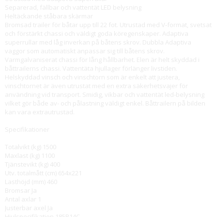
Separerad, fällbar och vattentät LED belysning
Heltäckande ståbara skärmar
Bromsad trailer för båtar upp till 22 fot. Utrustad med V-format, svetsat
och förstärkt chassi och väldigt goda köregenskaper. Adaptiva
superrullar med låg inverkan på båtens skrov. Dubbla Adaptiva
vaggor som automatiskt anpassar sig till båtens skrov.
Varmgalvaniserat chassi för lång hållbarhet. Elen är helt skyddad i
båttrailerns chassi. Vattentäta hjullager förlänger livstiden.
Helskyddad vinsch och vinschtorn som är enkelt att justera,
vinschtornet är även utrustat med en extra säkerhetsvajer för
användning vid transport. Smidig, vikbar och vattentät led-belysning
vilket gör både av- och pålastning väldigt enkel. Båttrailern på bilden
kan vara extrautrustad.
Specifikationer
Totalvikt (kg) 1500
Maxlast (kg) 1100
Tjänstevikt (kg) 400
Utv. totalmått (cm) 654x221
Lasthöjd (mm) 460
Bromsar Ja
Antal axlar 1
Justerbar axel Ja
Hjulspecifikation 185R14C