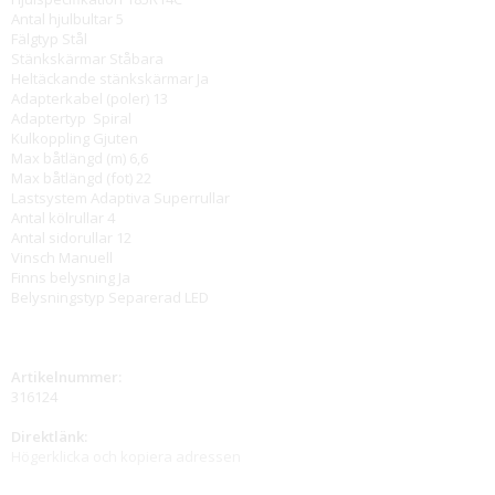
Antal hjulbultar 5
Fälgtyp
Stål
Stänkskärmar Ståbara
Heltäckande stänkskärmar Ja
Adapterkabel (poler) 13
Adaptertyp
Spiral
Kulkoppling
Gjuten
Max båtlängd (m) 6,6
Max båtlängd (fot) 22
Lastsystem
Adaptiva Superrullar
Antal kölrullar 4
Antal sidorullar 12
Vinsch
Manuell
Finns belysning Ja
Belysningstyp Separerad LED
Artikelnummer:
316124
Direktlänk:
Högerklicka och kopiera adressen