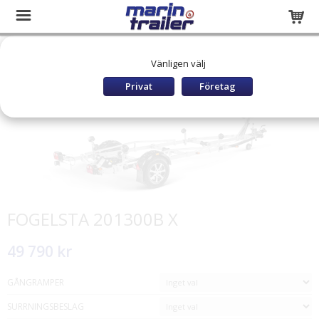
Startsida
Släpvagnar och båttrailers
BÅTTRAILER BROMSAD
Vänligen välj
FOGELSTA Båttrailers Bromsade
FOGELSTA 201300B X
Privat
Företag
FOGELSTA 201300B X
49 790 kr
GÅNGRAMPER
SURRNINGSBESLAG