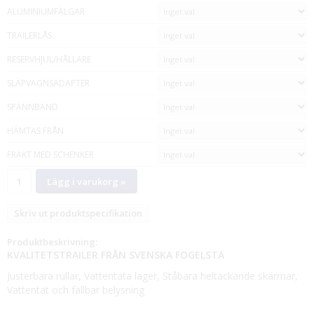
ALUMINIUMFÄLGAR
TRAILERLÅS
RESERVHJUL/HÅLLARE
SLÄPVAGNSADAPTER
SPÄNNBAND
HÄMTAS FRÅN
FRAKT MED SCHENKER
Lägg i varukorg »
Skriv ut produktspecifikation
Produktbeskrivning:
KVALITETSTRAILER FRÅN SVENSKA FOGELSTA
Justerbara rullar, Vattentäta lager, Ståbara heltäckande skärmar,
Vattentät och fällbar belysning