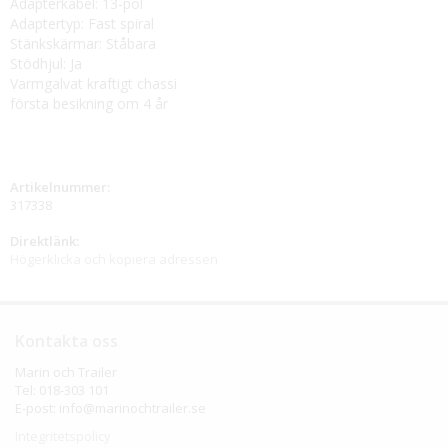
Adapterkabel: 13-pol
Adaptertyp: Fast spiral
Stänkskärmar: Ståbara
Stödhjul: Ja
Varmgalvat kraftigt chassi
första besikning om 4 år
Artikelnummer:
317338
Direktlänk:
Högerklicka och kopiera adressen
Kontakta oss
Marin och Trailer
Tel: 018-303 101
E-post: info@marinochtrailer.se
Integritetspolicy