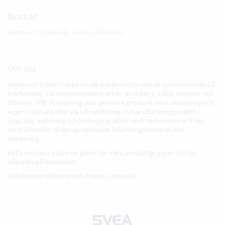
Blocket
Marin och Trailer AB – Butik på Blocket
Om oss
Marin och Trailer i Uppsala AB marknadsför och är auktoriserade på
inarbetade, välrenommerade märken av trailers, båtar motorer och
tillbehör. Vår försäljning sker genom egen butik med utställning och
lager i Uppsala eller via vår webshop. Vi har utlämningsställen i
Uppsala, Hallsberg och Jönköping, alternativt ombesörjer vi frakt
med Schenker till deras närmaste utlämningsterminal mot
debitering.
Kolla med oss vad som gäller för olika produktgrupper och läs
villkoren på hemsidan.
Välkommen till Marin och Trailer i Uppsala!