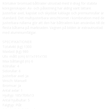
Körsäker bromsad båttrailer utrustad med V-drag för stabila
köregenskaper. Av- och pålastning har aldrig varit lättare.
Justerbar axel, kapslat och skyddat kablage och premiumrullar är
standard. Det multijusterbara vinschtornet i kombination med de
justerbara rullarna gör att den här båttrailern kan användas till de
flesta båtarna på marknaden. Vagnen på bilden är extrautrustad
med aluminiumfälgar.
SPECIFIKATIONER
Totalvikt (kg) 1300
Maxlast (kg) 980
Utv. mått (cm) 611x191x150
Max båtlängd (m) 6
Kölrullar: 4
Sidorullar: 6
Justerbar axel: Ja
Vinsch: Manuell
Bromsar: Ja
Antal axlar: 1
Hjultyp: 185/70Rx13
Antal hjulbultar: 5
Fälgtyp: Plåt