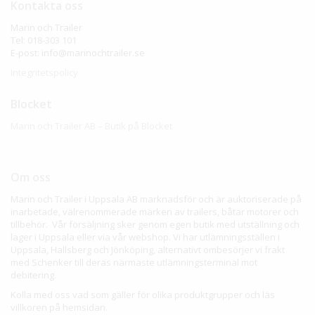
Kontakta oss
Marin och Trailer
Tel: 018-303 101
E-post: info@marinochtrailer.se
Integritetspolicy
Blocket
Marin och Trailer AB – Butik på Blocket
Om oss
Marin och Trailer i Uppsala AB marknadsför och är auktoriserade på
inarbetade, välrenommerade märken av trailers, båtar motorer och
tillbehör. Vår försäljning sker genom egen butik med utställning och
lager i Uppsala eller via vår webshop. Vi har utlämningsställen i
Uppsala, Hallsberg och Jönköping, alternativt ombesörjer vi frakt
med Schenker till deras närmaste utlämningsterminal mot
debitering.
Kolla med oss vad som gäller för olika produktgrupper och läs
villkoren på hemsidan.