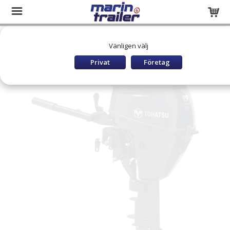
Startsida
Båtar och utombordare
TOHATSU Utombordare
Vänligen välj
TOHATSU MFS9,9CY EFS
Privat
Företag