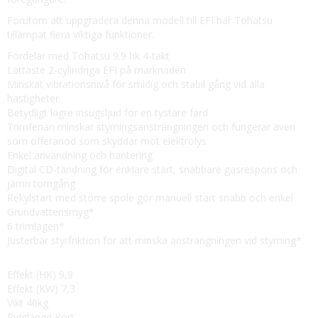
Förutom att uppgradera denna modell till EFI har Tohatsu
tillämpat flera viktiga funktioner.
Fördelar med Tohatsu 9.9 hk 4-takt
Lättaste 2-cylindriga EFI på marknaden
Minskat vibrationsnivå för smidig och stabil gång vid alla
hastigheter
Betydligt lägre insugsljud för en tystare färd
Trimfenan minskar styrningsansträngningen och fungerar även
som offeranod som skyddar mot elektrolys
Enkel användning och hantering
Digital CD-tändning för enklare start, snabbare gasrespons och
jämn tomgång
Rekylstart med större spole gör manuell start snabb och enkel
Grundvattensmyg*
6 trimlägen*
Justerbar styrfriktion för att minska ansträngningen vid styrning*
Effekt (HK) 9,9
Effekt (KW) 7,3
Vikt 40kg
Rigglängd Kort