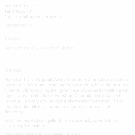
Marin och Trailer
Tel: 018-303 101
E-post: info@marinochtrailer.se
Integritetspolicy
Blocket
Marin och Trailer AB – Butik på Blocket
Om oss
Marin och Trailer i Uppsala AB marknadsför och är auktoriserade på
inarbetade, välrenommerade märken av trailers, båtar motorer och
tillbehör. Vår försäljning sker genom egen butik med utställning och
lager i Uppsala eller via vår webshop. Vi har utlämningsställen i
Uppsala, Hallsberg och Jönköping, alternativt ombesörjer vi frakt
med Schenker till deras närmaste utlämningsterminal mot
debitering.
Kolla med oss vad som gäller för olika produktgrupper och läs
villkoren på hemsidan.
Välkommen till Marin och Trailer i Uppsala!