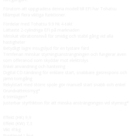
Förutom att uppgradera denna modell till EFI har Tohatsu
tillämpat flera viktiga funktioner.
Fördelar med Tohatsu 9.9 hk 4-takt
Lättaste 2-cylindriga EFI på marknaden
Minskat vibrationsnivå för smidig och stabil gång vid alla
hastigheter
Betydligt lägre insugsljud för en tystare färd
Trimfenan minskar styrningsansträngningen och fungerar även
som offeranod som skyddar mot elektrolys
Enkel användning och hantering
Digital CD-tändning för enklare start, snabbare gasrespons och
jämn tomgång
Rekylstart med större spole gör manuell start snabb och enkel
Grundvattensmyg*
6 trimlägen*
Justerbar styrfriktion för att minska ansträngningen vid styrning*
Effekt (HK) 9,9
Effekt (KW) 7,3
Vikt 41kg
Rigglängd Lång