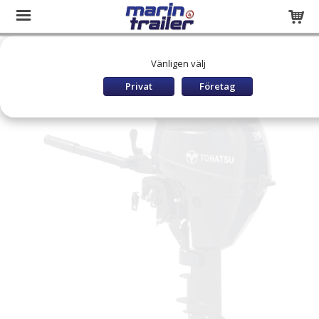
Startsida
Båtar och utombordare
TOHATSU Utombordare
Vänligen välj
TOHATSU MFS9,9CY EFL
Privat
Företag