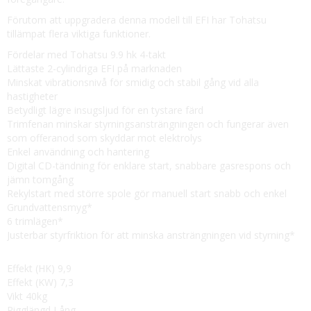
Förutom att uppgradera denna modell till EFI har Tohatsu
tillämpat flera viktiga funktioner.
Fördelar med Tohatsu 9.9 hk 4-takt
Lättaste 2-cylindriga EFI på marknaden
Minskat vibrationsnivå för smidig och stabil gång vid alla
hastigheter
Betydligt lägre insugsljud för en tystare färd
Trimfenan minskar styrningsansträngningen och fungerar även
som offeranod som skyddar mot elektrolys
Enkel användning och hantering
Digital CD-tändning för enklare start, snabbare gasrespons och
jämn tomgång
Rekylstart med större spole gör manuell start snabb och enkel
Grundvattensmyg*
6 trimlägen*
Justerbar styrfriktion för att minska ansträngningen vid styrning*
Effekt (HK) 9,9
Effekt (KW) 7,3
Vikt 40kg
Rigglängd Lång