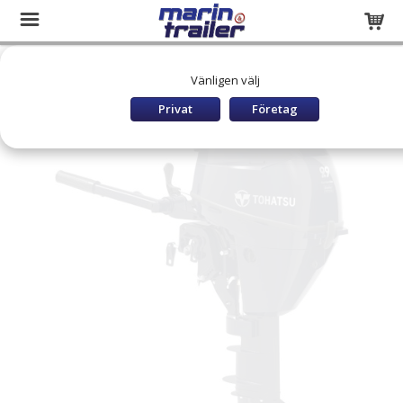
Startsida
Båtar och utombordare
TOHATSU Utombordare
Vänligen välj
TOHATSU MFS9,9 CY L
Privat
Företag