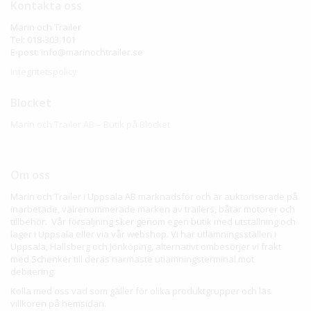
Kontakta oss
Marin och Trailer
Tel: 018-303 101
E-post: info@marinochtrailer.se
Integritetspolicy
Blocket
Marin och Trailer AB – Butik på Blocket
Om oss
Marin och Trailer i Uppsala AB marknadsför och är auktoriserade på
inarbetade, välrenommerade märken av trailers, båtar motorer och
tillbehör. Vår försäljning sker genom egen butik med utställning och
lager i Uppsala eller via vår webshop. Vi har utlämningsställen i
Uppsala, Hallsberg och Jönköping, alternativt ombesörjer vi frakt
med Schenker till deras närmaste utlämningsterminal mot
debitering.
Kolla med oss vad som gäller för olika produktgrupper och läs
villkoren på hemsidan.