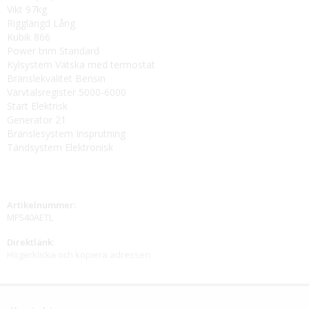
Vikt 97kg
Rigglängd Lång
Kubik 866
Power trim Standard
Kylsystem Vätska med termostat
Bränslekvalitet Bensin
Varvtalsregister 5000-6000
Start Elektrisk
Generator 21
Bränslesystem Insprutning
Tändsystem Elektronisk
Artikelnummer:
MFS40AETL
Direktlänk:
Högerklicka och kopiera adressen