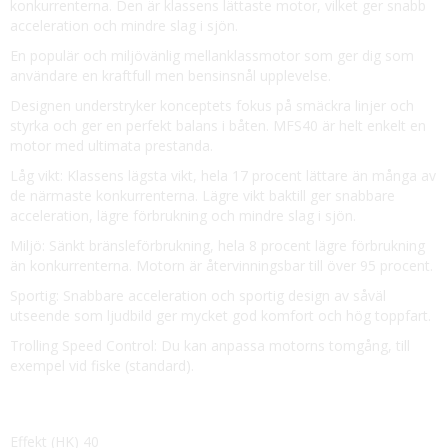
konkurrenterna. Den är klassens lättaste motor, vilket ger snabb
acceleration och mindre slag i sjön.
En populär och miljövänlig mellanklassmotor som ger dig som
användare en kraftfull men bensinsnål upplevelse.
Designen understryker konceptets fokus på smäckra linjer och
styrka och ger en perfekt balans i båten. MFS40 är helt enkelt en
motor med ultimata prestanda.
Låg vikt: Klassens lägsta vikt, hela 17 procent lättare än många av
de närmaste konkurrenterna. Lägre vikt baktill ger snabbare
acceleration, lägre förbrukning och mindre slag i sjön.
Miljö: Sänkt bränsleförbrukning, hela 8 procent lägre förbrukning
än konkurrenterna. Motorn är återvinningsbar till över 95 procent.
Sportig: Snabbare acceleration och sportig design av såväl
utseende som ljudbild ger mycket god komfort och hög toppfart.
Trolling Speed Control: Du kan anpassa motorns tomgång, till
exempel vid fiske (standard).
Effekt (HK) 40