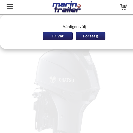
Startsida
Båtar och utombordare
TOHATSU Utombordare
Vänligen välj
TOHATSU MFS40 ETL
Privat
Företag