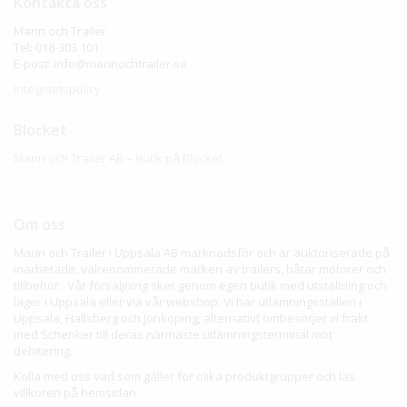
Kontakta oss
Marin och Trailer
Tel: 018-303 101
E-post: info@marinochtrailer.se
Integritetspolicy
Blocket
Marin och Trailer AB – Butik på Blocket
Om oss
Marin och Trailer i Uppsala AB marknadsför och är auktoriserade på
inarbetade, välrenommerade märken av trailers, båtar motorer och
tillbehör. Vår försäljning sker genom egen butik med utställning och
lager i Uppsala eller via vår webshop. Vi har utlämningsställen i
Uppsala, Hallsberg och Jönköping, alternativt ombesörjer vi frakt
med Schenker till deras närmaste utlämningsterminal mot
debitering.
Kolla med oss vad som gäller för olika produktgrupper och läs
villkoren på hemsidan.