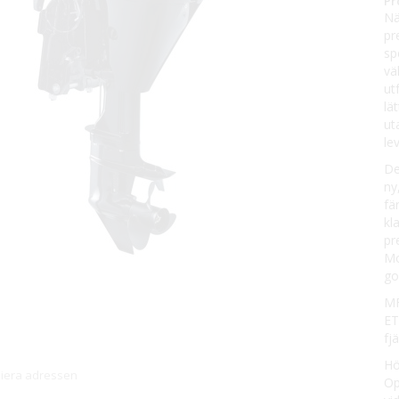
Pr
Nä
pr
sp
vä
ut
lä
ut
le
De
ny
fä
kl
pr
Mo
go
MF
ET
fj
Hö
piera adressen
Op