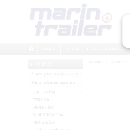
VILLKOR
OM OSS
BETALNING/FINANSIER
Startsida
Båtar och
Produkter
Släpvagnar och båttrailers
Båtar och utombordare
LINDER Båtar
TERHI Båtar
SILVER Båtar
SANDSTRÖM Båtar
KIMPLE Båtar
HONDA Utombordare