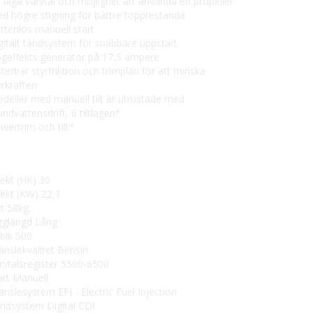
d låga varvtal och möjlighet att använda en propeller
d högre stigning för bättre topprestanda
tterilös manuell start
gitalt tändsystem för snabbare uppstart
geffekts generator på 17,5 ampere
sterbar styrfriktion och trimplan för att minska
yrkraften
deller med manuell tilt är utrustade med
undvattensdrift, 6 tiltlägen*
wertrim och tilt*
fekt (HK) 30
fekt (KW) 22,1
kt 58kg
gglängd Lång
bik 500
änslekvalitet Bensin
rvtalsregister 5500-6500
art Manuell
änslesystem EFI - Electric Fuel Injection
ndsystem Digital CDI