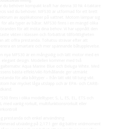
oduktbeskrivning:
r du behöver kompakt kraft har denna 30 hk 4-taktare
ecis vad du behöver. MFS30 är utformad för ett brett
ektrum av applikationer på vattnet. Motorn lämpar sig
l för alla typer av båtar. MFS30 finns i en mängd olika
föranden för att möta dina behov. Vi har uppnått den
ttaste vikten i klassen och förbättrat tillförlitligheten
an att offra prestanda. Tohatsu strävar efter att
verera en smartare och mer spännande båtupplevelse.
n nya MFS30 är en mångsidig och lätt motor med en
, elegant design. Modellen kommer med två
rgalternativ: Aqua Marine Blue och Beluga White. Med
assens bästa effekt/vikt-förhållande ger utmärkt
estanda för alla båttyper – från lätt vikt till tung vikt.
torn har mycket låga utsläpp och är EPA- och CARB-
dkänd.
S30 finns i olika modelltyper; S, L, ES, EL, ETS och
L med vanlig rorkult, multifunktionsrorkult eller
ärrkontroll
g prestanda och enkel användning
timerad utväxling på 2,17:1 ger dig bättre vridmoment