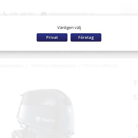
018 - 303 101
info@marinochtrailer.se
Vänligen välj
Privat
Företag
ING
KONTAKT
HITTA TILL OSS
LÄNKAR
UTLÄMNING/LE
 utombordare
TOHATSU Utombordare
TOHATSU MFS30 EL
T
5
S