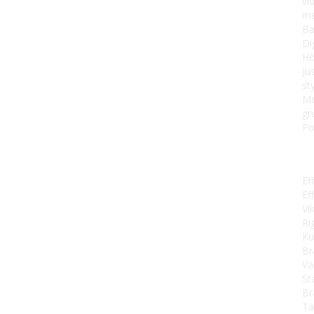
vi
me
Ba
Di
Hö
Ju
st
Mo
gr
Po
Ef
Ef
Vi
Ri
Ku
Br
Va
St
Br
Tä