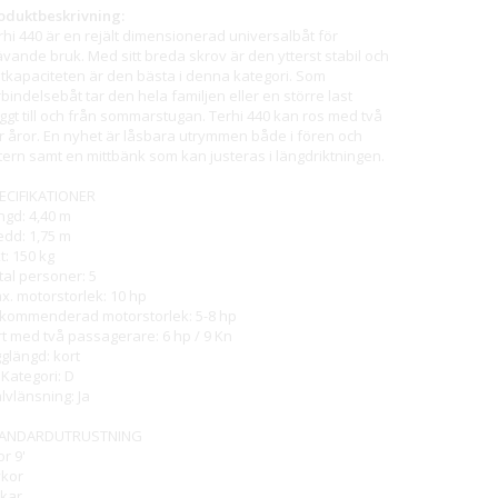
oduktbeskrivning:
rhi 440 är en rejält dimensionerad universalbåt för
ävande bruk. Med sitt breda skrov är den ytterst stabil och
stkapaciteten är den bästa i denna kategori. Som
rbindelsebåt tar den hela familjen eller en större last
yggt till och från sommarstugan. Terhi 440 kan ros med två
r åror. En nyhet är låsbara utrymmen både i fören och
tern samt en mittbänk som kan justeras i längdriktningen.
ECIFIKATIONER
ngd: 4,40 m
edd: 1,75 m
t: 150 kg
tal personer: 5
x. motorstorlek: 10 hp
kommenderad motorstorlek: 5-8 hp
rt med två passagerare: 6 hp / 9 Kn
gglängd: kort
 Kategori: D
älvlänsning: Ja
ANDARDUTRUSTNING
or 9'
ykor
kar