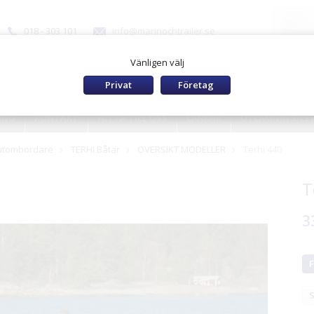
018 - 303 101
info@marinochtrailer.se
Vänligen välj
Privat
Företag
ING
KONTAKT
HITTA TILL OSS
LÄNKAR
UTLÄMNING/LE
 utombordare
TERHI Båtar
ÖVERSIKT MODELLER
Terhi 440
T
3
F
S