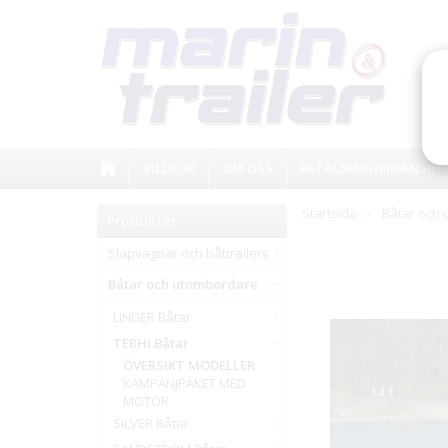
VILLKOR
OM OSS
BETALNING/FINANSIER
Startsida
Båtar och
Produkter
Släpvagnar och båttrailers
Båtar och utombordare
LINDER Båtar
TERHI Båtar
ÖVERSIKT MODELLER
KAMPANJPAKET MED
MOTOR
SILVER Båtar