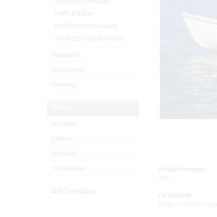
SANDSTRÖM Båtar
KIMPLE Båtar
HONDA Utombordare
TOHATSU Utombordare
Begagnat
Kampanjer
Sitemap
Övrigt
Nyheter
Länkar
Kontakt
Om cookies
Artikelnummer:
440
Direktlänk:
Högerklicka och ko