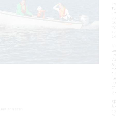
Pr
Te
kr
la
fö
tr
pa
ak
SP
Lä
Br
Vik
An
Ma
Re
Fa
Ri
CE
Sj
ST
År
piera adressen
Kl
Ös