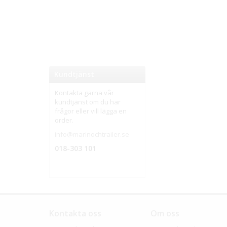
Kundtjänst
Kontakta gärna vår
kundtjänst om du har
frågor eller vill lägga en
order.
info@marinochtrailer.se
018-303 101
Kontakta oss
Om oss