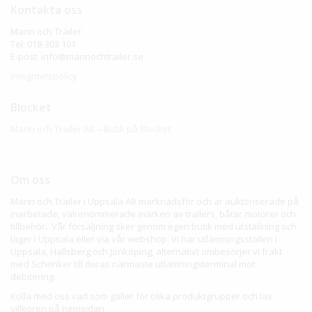
Kontakta oss
Marin och Trailer
Tel: 018-303 101
E-post: info@marinochtrailer.se
Integritetspolicy
Blocket
Marin och Trailer AB – Butik på Blocket
Om oss
Marin och Trailer i Uppsala AB marknadsför och är auktoriserade på
inarbetade, välrenommerade märken av trailers, båtar motorer och
tillbehör. Vår försäljning sker genom egen butik med utställning och
lager i Uppsala eller via vår webshop. Vi har utlämningsställen i
Uppsala, Hallsberg och Jönköping, alternativt ombesörjer vi frakt
med Schenker till deras närmaste utlämningsterminal mot
debitering.
Kolla med oss vad som gäller för olika produktgrupper och läs
villkoren på hemsidan.