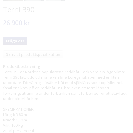
Terhi 390
26 900 kr
Fråga oss
Skriv ut produktspecifikation
Produktbeskrivning:
Terhi 390 är Nordens populäraste roddbåt. Tack vare sin låga vikt är
Terhi 390 lättrodd och har även fina köregenskaper med en liten
utbordare. Förnämlig sjösäker båt med självläns som uppfyller hela
familjens krav på en roddbåt. 390 har även ett torrt, låsbart
förvaringsutrumme under förbänken samt förberred för ett stuvfack
under akterbänken.
SPECIFIKATIONER
Längd: 3,80 m
Bredd: 1,50 m
Vikt: 100 kg
Antal personer: 4