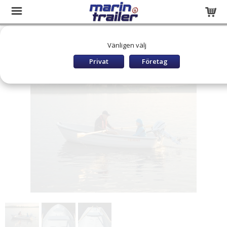
Startsida
Båtar och utombordare
TERHI Båtar
Vänligen välj
ÖVERSIKT MODELLER
Terhi 390
Privat
Företag