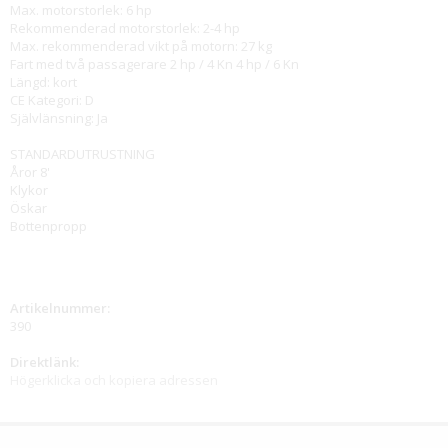
Max. motorstorlek: 6 hp
Rekommenderad motorstorlek: 2-4 hp
Max. rekommenderad vikt på motorn: 27 kg
Fart med två passagerare 2 hp / 4 Kn 4 hp / 6 Kn
Längd: kort
CE Kategori: D
Självlänsning: Ja
STANDARDUTRUSTNING
Åror 8'
Klykor
Öskar
Bottenpropp
Artikelnummer:
390
Direktlänk:
Högerklicka och kopiera adressen