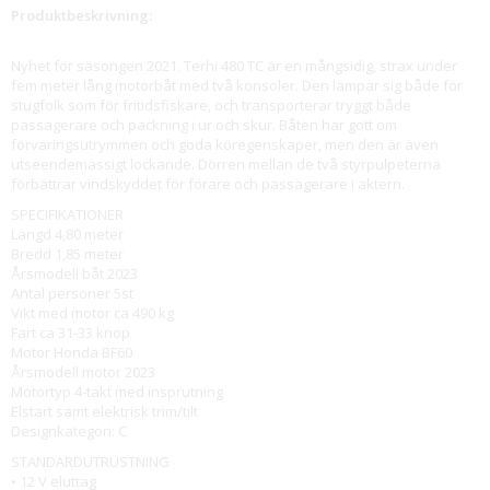
Produktbeskrivning:
Nyhet för säsongen 2021. Terhi 480 TC är en mångsidig, strax under
fem meter lång motorbåt med två konsoler. Den lämpar sig både för
stugfolk som för fritidsfiskare, och transporterar tryggt både
passagerare och packning i ur och skur. Båten har gott om
förvaringsutrymmen och goda köregenskaper, men den är även
utseendemässigt lockande. Dörren mellan de två styrpulpeterna
förbättrar vindskyddet för förare och passagerare i aktern.
SPECIFIKATIONER
Längd 4,80 meter
Bredd 1,85 meter
Årsmodell båt 2023
Antal personer 5st
Vikt med motor ca 490 kg
Fart ca 31-33 knop
Motor Honda BF60
Årsmodell motor 2023
Motortyp 4-takt med insprutning
Elstart samt elektrisk trim/tilt
Designkategori: C
STANDARDUTRUSTNING
• 12 V eluttag