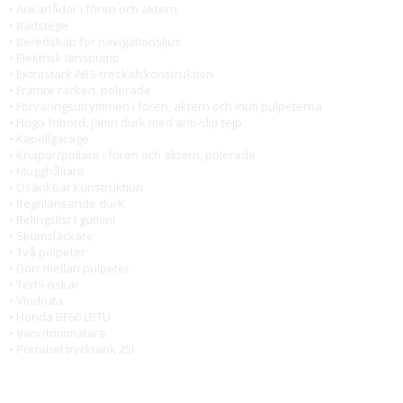
• Ankarlådor i fören och aktern
• Badstege
• Beredskap för navigationsljus
• Elektrisk länspump
• Extrastark ABS-treskalskonstruktion
• Främre räcken, polerade
• Förvaringsutrymmen i fören, aktern och inuti pulpeterna
• Höga fribord, jämn durk med anti-slip tejp
• Kapellgarage
• Knapar/pollare i fören och aktern, polerade
• Mugghållare
• Osänkbar konstruktion
• Regnlänsande durk
• Relingslist i gummi
• Skumsläckare
• Två pulpeter
• Dörr mellan pulpeter
• Terhi-öskar
• Vindruta
• Honda BF60 LRTU
• Varv/trimmätare
• Portabel trycktank 25l