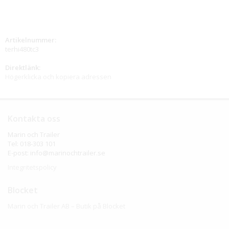
Artikelnummer:
terhi480tc3
Direktlänk:
Högerklicka och kopiera adressen
Kontakta oss
Marin och Trailer
Tel: 018-303 101
E-post: info@marinochtrailer.se
Integritetspolicy
Blocket
Marin och Trailer AB – Butik på Blocket