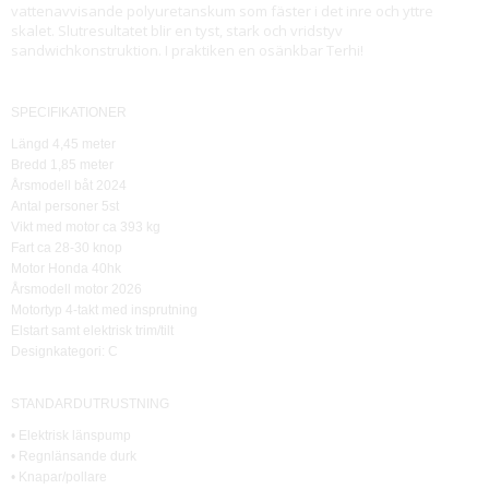
vattenavvisande polyuretanskum som fäster i det inre och yttre
skalet. Slutresultatet blir en tyst, stark och vridstyv
sandwichkonstruktion. I praktiken en osänkbar Terhi!
SPECIFIKATIONER
Längd 4,45 meter
Bredd 1,85 meter
Årsmodell båt 2024
Antal personer 5st
Vikt med motor ca 393 kg
Fart ca 28-30 knop
Motor Honda 40hk
Årsmodell motor 2026
Motortyp 4-takt med insprutning
Elstart samt elektrisk trim/tilt
Designkategori: C
STANDARDUTRUSTNING
• Elektrisk länspump
• Regnlänsande durk
• Knapar/pollare