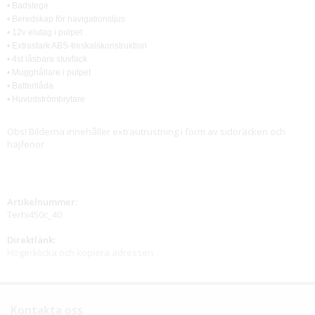
• Badstege
• Beredskap för navigationsljus
• 12v elutag i pulpet
• Extrastark ABS-treskalskonstruktion
• 4st låsbara stuvfack
• Mugghållare i pulpet
• Batterilåda
• Huvudströmbrytare
Obs! Bilderna innehåller extrautrustning i form av sidoräcken och
hajfenor
Artikelnummer:
Terhi450c_40
Direktlänk:
Högerklicka och kopiera adressen
Kontakta oss