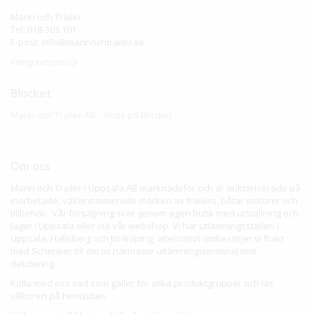
Marin och Trailer
Tel: 018-303 101
E-post: info@marinochtrailer.se
Integritetspolicy
Blocket
Marin och Trailer AB – Butik på Blocket
Om oss
Marin och Trailer i Uppsala AB marknadsför och är auktoriserade på
inarbetade, välrenommerade märken av trailers, båtar motorer och
tillbehör. Vår försäljning sker genom egen butik med utställning och
lager i Uppsala eller via vår webshop. Vi har utlämningsställen i
Uppsala, Hallsberg och Jönköping, alternativt ombesörjer vi frakt
med Schenker till deras närmaste utlämningsterminal mot
debitering.
Kolla med oss vad som gäller för olika produktgrupper och läs
villkoren på hemsidan.