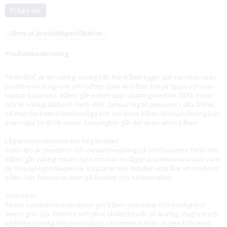
Fråga oss
Skriv ut produktspecifikation
Produktbeskrivning:
Terhi 450C är en väldigt stadig båt. När båten ligger still kan man utan
problem röra sig runt om i båten utan att båten börjar tippa och man
tappar balansen. Båten går enkelt upp i planing med en 20 hk motor
och är väldigt lättkörd. Terhi 450C lämpar sig till personer i alla åldrar,
vill man ha bättre lastförmåga och använda båten till nöjesåkning kan
man välja 30-40 hk motor. Naturligtvis går det även att ro båten.
Låg bränsleekonomi och hög kvalitet!
Terhi 450 är storebror och vidareutveckling på storfavoriten Terhi 400.
Båten går väldigt mjukt i sjön och har en låg bränsleekonomi tack vare
de fina sjöegenskaperna. Välplanerade detaljer utstrålar ett modernt
båtliv, här fokuserar man på kvalitet och funktionalitet.
Osänkbar!
Terhis sandwichkonstruktion gör båten osänkbar och otroligt tyst
även i grov sjö. Det inre och yttre skalet består av kraftig, slagfast och
väderbeständig ABS-termoplast. Utrymmet mellan skalen fylls med