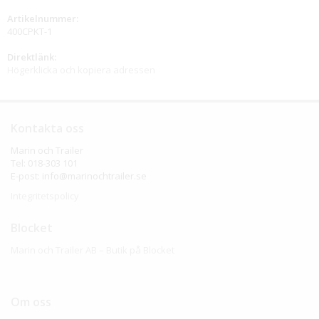
Artikelnummer:
400CPKT-1
Direktlänk:
Högerklicka och kopiera adressen
Kontakta oss
Marin och Trailer
Tel: 018-303 101
E-post: info@marinochtrailer.se
Integritetspolicy
Blocket
Marin och Trailer AB – Butik på Blocket
Om oss