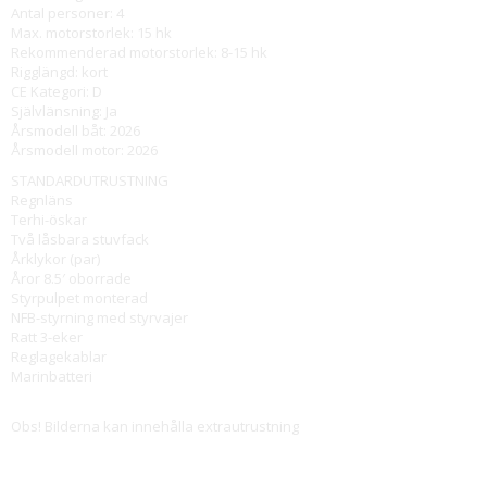
Antal personer: 4
Max. motorstorlek: 15 hk
Rekommenderad motorstorlek: 8-15 hk
Rigglängd: kort
CE Kategori: D
Självlänsning: Ja
Årsmodell båt: 2026
Årsmodell motor: 2026
STANDARDUTRUSTNING
Regnläns
Terhi-öskar
Två låsbara stuvfack
Årklykor (par)
Åror 8.5′ oborrade
Styrpulpet monterad
NFB-styrning med styrvajer
Ratt 3-eker
Reglagekablar
Marinbatteri
Obs! Bilderna kan innehålla extrautrustning