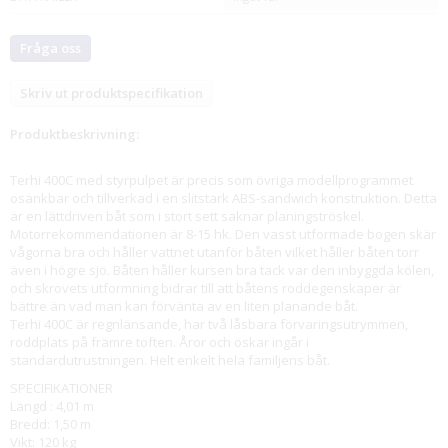
Fråga oss
Skriv ut produktspecifikation
Produktbeskrivning:
Terhi 400C med styrpulpet är precis som övriga modellprogrammet
osänkbar och tillverkad i en slitstark ABS-sandwich konstruktion. Detta
är en lättdriven båt som i stort sett saknar planingströskel.
Motorrekommendationen är 8-15 hk. Den vasst utformade bogen skär
vågorna bra och håller vattnet utanför båten vilket håller båten torr
även i högre sjö. Båten håller kursen bra tack var den inbyggda kölen,
och skrovets utformning bidrar till att båtens roddegenskaper är
bättre än vad man kan förvänta av en liten planande båt.
Terhi 400C är regnlänsande, har två låsbara förvaringsutrymmen,
roddplats på främre toften. Åror och öskar ingår i
standardutrustningen. Helt enkelt hela familjens båt.
SPECIFIKATIONER
Längd : 4,01 m
Bredd: 1,50 m
Vikt: 120 kg