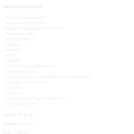
STANDARDUTRUSTNING
- Halkfri aluminiumdurk
- Automatisk länspump
- Fördäck stäv passar för elmotor
- 9’ aluminiumåror
- Årbladsfäste
- Ledklyka
- Aktertoft
- Mittoft
- Stävtoft
- 4 st låsbara stuvutrymmen
- Räddningsstege
- Anod ”Navalloy” passar både söt och saltvatten
- Låsbygel i för och akter
- 4 st pollare
- Dyvika
- Securmark stöldskyddsmärkning
- Godkänd av DNV
Längd:
451 cm
Bredd:
175 cm
Vikt:
189 kg