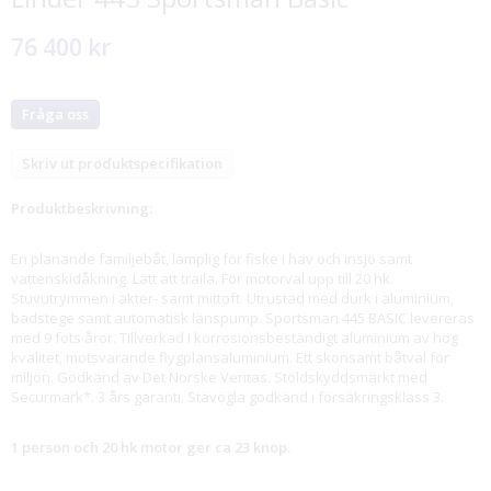
76 400 kr
Fråga oss
Skriv ut produktspecifikation
Produktbeskrivning:
En planande familjebåt, lämplig för fiske i hav och insjö samt
vattenskidåkning. Lätt att traila. För motorval upp till 20 hk.
Stuvutrymmen i akter- samt mittoft. Utrustad med durk i aluminium,
badstege samt automatisk länspump. Sportsman 445 BASIC levereras
med 9 fots åror. Tillverkad i korrosionsbeständigt aluminium av hög
kvalitet, motsvarande flygplansaluminium. Ett skonsamt båtval för
miljön. Godkänd av Det Norske Veritas. Stöldskyddsmärkt med
Securmark*. 3 års garanti. Stävögla godkänd i försäkringsklass 3.
1 person och 20 hk motor ger ca 23 knop.