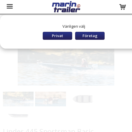
Startsida
Båtar och utombordare
LINDER Båtar
Vänligen välj
ÖVERSIKT MODELLER
Linder 445 Sportsman Basic
Privat
Företag
Linder 445 Sportsman Basic