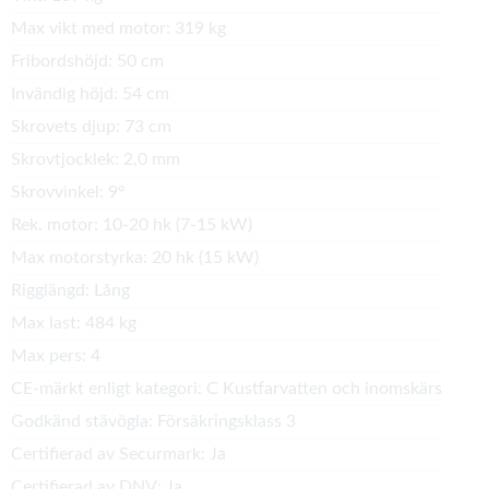
Max vikt med motor:
319 kg
Fribordshöjd:
50 cm
Invändig höjd:
54 cm
Skrovets djup:
73 cm
Skrovtjocklek:
2,0 mm
Skrovvinkel:
9°
Rek. motor:
10-20 hk (7-15 kW)
Max motorstyrka:
20 hk (15 kW)
Rigglängd:
Lång
Max last:
484 kg
Max pers:
4
CE-märkt enligt kategori:
C Kustfarvatten och inomskärs
Godkänd stävögla:
Försäkringsklass 3
Certifierad av Securmark:
Ja
Certifierad av DNV:
Ja